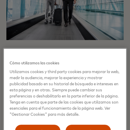
Mastercard amplía el servicio Fast
Track en los aeropuertos de
Cómo utilizamos las cookies
Madrid y Barcelona
Utilizamos cookies y third party cookies para mejorar la web,
medir la audiencia, mejorar la experiencia y mostrar
Fast Track es uno de los beneficios premium relacionado
publicidad basado en su historial de búsqueda e intereses en
con viajes disponibles a través de Mastercard Collection
esta página y en otras. Siempre puede cambiar sus
preferencias o deshabilitarlo en la parte inferior de la página.
para los titulares elegibles de tarjetas World, World Elite y
Tenga en cuenta que parte de las cookies que utilizamos son
World Legend™ y sus acompañantes.
esenciales para el funcionamiento de la página web. Ver
"Gestionar Cookies" para más detalle.