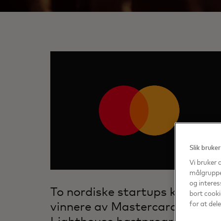
Slik bruker
Vi bruker 
målgruppen
og interes
To nordiske startups kåret til
bort cooki
for at del
vinnere av Mastercard