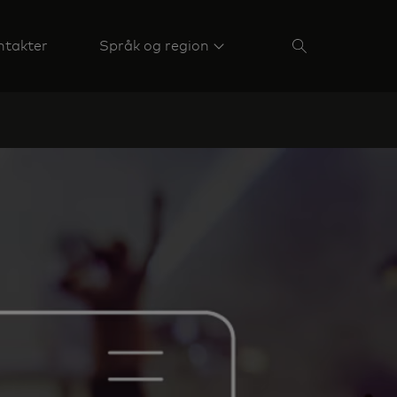
ntakter
Språk og region