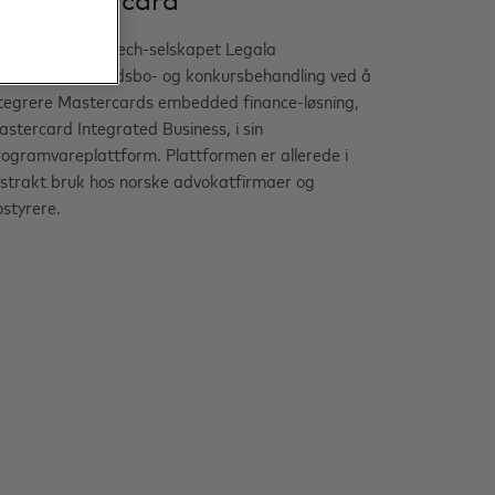
ra Mastercard
t norske legal tech-selskapet Legala
ransformerer dødsbo- og konkursbehandling ved å
ntegrere Mastercards embedded finance-løsning,
stercard Integrated Business, i sin
ogramvareplattform. Plattformen er allerede i
tstrakt bruk hos norske advokatfirmaer og
styrere.