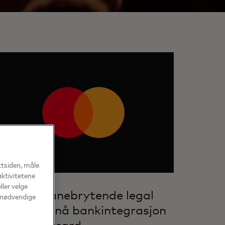
ttsiden, måle
aktivitetene
ller velge
egalas banebrytende legal
r nødvendige
ech tilbyr nå bankintegrasjon