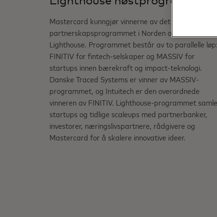
Lighthouse høstprogram 202
Mastercard kunngjør vinnerne av det ledende
partnerskapsprogrammet i Norden og Baltikum,
Lighthouse. Programmet består av to parallelle løp
FINITIV for fintech-selskaper og MASSIV for
startups innen bærekraft og impact-teknologi.
Danske Traced Systems er vinner av MASSIV-
programmet, og Intuitech er den overordnede
vinneren av FINITIV. Lighthouse-programmet samle
startups og tidlige scaleups med partnerbanker,
investorer, næringslivspartnere, rådgivere og
Mastercard for å skalere innovative ideer.