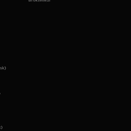
sk)
)
k)