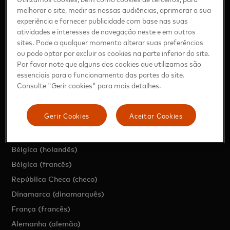
melhorar o site, medir as nossas audiências, aprimorar a sua
experiência e fornecer publicidade com base nas suas
atividades e interesses de navegação neste e em outros
sites. Pode a qualquer momento alterar suas preferências
ou pode optar por excluir os cookies na parte inferior do site.
https://www.mastercard.com/news/europe/pt-pt
Por favor note que alguns dos cookies que utilizamos são
essenciais para o funcionamento das partes do site.
Consulte "Gerir cookies" para mais detalhes.
EUROPA
Gerir Cookies
Aceitar Cookies
Região (inglês)
Áustria (alemão)
Bélgica (holandês)
Bélgica (francês)
República Checa (checo)
Dinamarca (dinamarquês)
França (francês)
Alemanha (alemão)