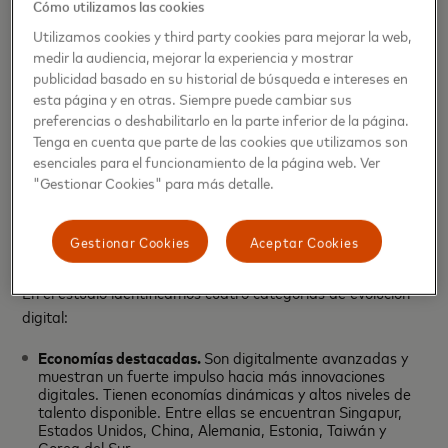
Cómo utilizamos las cookies
los propietarios de las tiendas y los consumidores.
Utilizamos cookies y third party cookies para mejorar la web,
Mastercard está poniendo de su parte para ayudar a
medir la audiencia, mejorar la experiencia y mostrar
publicidad basado en su historial de búsqueda e intereses en
construir esta confianza garantizando que los
esta página y en otras. Siempre puede cambiar sus
consumidores sigan siendo el foco principal de nuestro
preferencias o deshabilitarlo en la parte inferior de la página.
trabajo a medida que creamos servicios para hacer sus
Tenga en cuenta que parte de las cookies que utilizamos son
vidas más convenientes, sus interacciones más fluidas y sus
esenciales para el funcionamiento de la página web. Ver
transacciones más seguras en cada etapa. Para ello
"Gestionar Cookies" para más detalle.
invertimos en
biometría
, tecnología
sin contacto
,
seguridad
cibernética
e
identidad digital
y así protegemos la
Gestionar Cookies
Aceptar Cookies
confianza en cada interacción.
En el estudio identificamos cuatro categorías de evolución
digital:
Economías destacadas.
Son digitalmente avanzadas y
muestran un fuerte impulso hacia más innovaciones
digitales. Tienen economías dinámicas y altos niveles de
talento disponible. Entre ellas se encuentran Singapur,
Estados Unidos, China, Alemania, Estonia, Taiwán y
Corea del Sur.