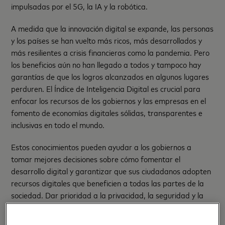
impulsadas por el 5G, la IA y la robótica.
A medida que la innovación digital se expande, las personas
y los países se han vuelto más ricos, más desarrollados y
más resilientes a crisis financieras como la pandemia. Pero
los beneficios aún no han llegado a todos y tampoco hay
garantías de que los logros alcanzados en algunos lugares
perduren. El Índice de Inteligencia Digital es crucial para
enfocar los recursos de los gobiernos y las empresas en el
fomento de economías digitales sólidas, transparentes e
inclusivas en todo el mundo.
Estos conocimientos pueden ayudar a los gobiernos a
tomar mejores decisiones sobre cómo fomentar el
desarrollo digital y garantizar que sus ciudadanos adopten
recursos digitales que beneficien a todas las partes de la
sociedad. Dar prioridad a la privacidad, la seguridad y la
responsabilidad debería ayudar a crear confianza en todos
los niveles de estas economías, desde los gobiernos hasta