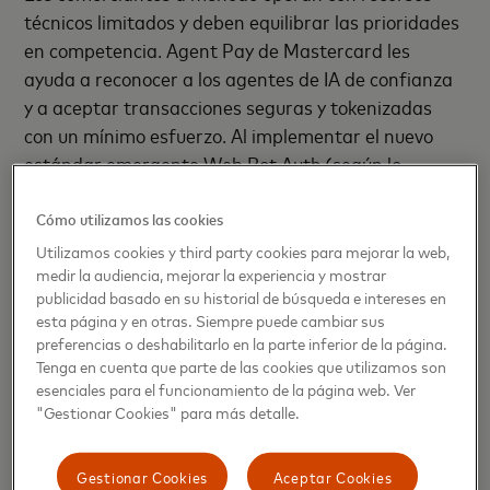
técnicos limitados y deben equilibrar las prioridades
en competencia. Agent Pay de Mastercard les
ayuda a reconocer a los agentes de IA de confianza
y a aceptar transacciones seguras y tokenizadas
con un mínimo esfuerzo. Al implementar el nuevo
estándar emergente Web Bot Auth (según lo
establecido en el marco), en la capa de la red de
distribución de contenido (CDN), los comercios
Cómo utilizamos las cookies
pueden verificar la autenticidad del agente sin
Utilizamos cookies y third party cookies para mejorar la web,
medir la audiencia, mejorar la experiencia y mostrar
implementar un nuevo código, lo que garantiza que
publicidad basado en su historial de búsqueda e intereses en
los agentes aprobados por Mastercard puedan
esta página y en otras. Siempre puede cambiar sus
realizar transacciones con ellos mientras bloquean
preferencias o deshabilitarlo en la parte inferior de la página.
el tráfico que no es de confianza.
Tenga en cuenta que parte de las cookies que utilizamos son
esenciales para el funcionamiento de la página web. Ver
"Gestionar Cookies" para más detalle.
Una vez verificado, los agentes que son confiables
pueden usar los formularios de pago existentes en
los sitios web de los comerciantes para enviar un
Gestionar Cookies
Aceptar Cookies