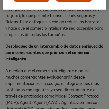
código de verificación de token dinámico, (un token
inteligente para los campos estándar de pago con
tarjeta), lo que permite transacciones seguras y
fluidas. Este enfoque sin código reduce las barreras
y hace que el comercio inteligente sea accesible para
empresas de todos los tamaños.
Desbloqueo de un intercambio de datos enriquecido
para comerciantes que priorizan el comercio
inteligente.
A medida que el comercio inteligente madure,
muchos comerciantes evolucionarán desde
implementaciones sin código, a integraciones más
profundas con agentes, ya sea directamente o a
través de protocolos como Model Context Protocol
(MCP), Agent2Agent (A2A) y Agentic Commerce
Protocol (ACP), proporcionando un camino para