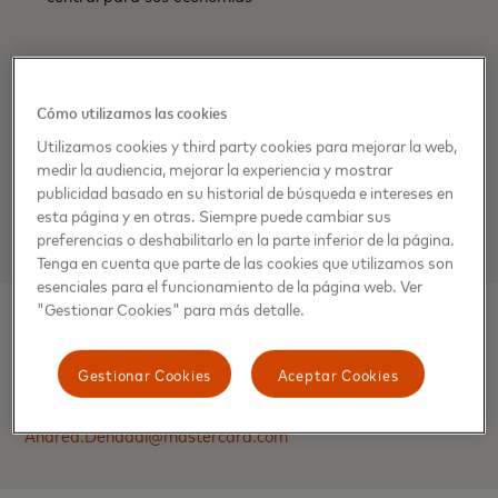
OPORTUNIDAD
Cómo utilizamos las cookies
19%
Utilizamos cookies y third party cookies para mejorar la web,
medir la audiencia, mejorar la experiencia y mostrar
de los consumidores latinoamericanos adquirieron
publicidad basado en su historial de búsqueda e intereses en
criptomonedas
esta página y en otras. Siempre puede cambiar sus
preferencias o deshabilitarlo en la parte inferior de la página.
Tenga en cuenta que parte de las cookies que utilizamos son
esenciales para el funcionamiento de la página web. Ver
"Gestionar Cookies" para más detalle.
Contacto de medios
Gestionar Cookies
Aceptar Cookies
Andrea Denadai, Mastercard
Andrea.Denadai@mastercard.com