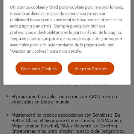
sostenibilidad, salud y bienestar, y educación de calidad.
Utilizamos cookies y third party cookies para mejorar la web,
medir la audiencia, mejorar la experiencia y mostrar
En asociación con la organización de golf R&A,
publicidad basado en su historial de búsqueda e intereses en
Mastercard lanzó recientemente en Irlanda una versión
esta página y en otras. Siempre puede cambiar sus
del programa inspirada en el siempre eterno tema del
preferencias o deshabilitarlo en la parte inferior de la página.
golf, donde las niñas ganan experiencia en STEM a través
Tenga en cuenta que parte de las cookies que utilizamos son
de una inmersión más profunda en el negocio y la ciencia
esenciales para el funcionamiento de la página web. Ver
del golf.
"Gestionar Cookies" para más detalle.
Aspectos destacados del impacto durante los primeros 5
años
Gestionar Cookies
Aceptar Cookies
Hasta la fecha, Girls4Tech ha llegado a más de 400,000
niñas, con eventos en 25 países y 6 continentes.
El programa ha involucrado a más de 3,800 mentores
empleados en todo el mundo.
Mastercard ha creado asociaciones con Scholastic, Be
Better China, el Singapore Committee for UN Women,
Major League Baseball, R&A y Network for Teaching
Entrepreneurship para ampliar la escala del programa y