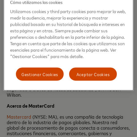
consumidores en sus sistemas en línea. La tecnología de
Cómo utilizamos las cookies
tokenización puede ayudarlos a mantener seguros todos
Utilizamos cookies y third party cookies para mejorar la web,
los datos personales al reemplazarlos por un número
alternativo ("token"), un conjunto de 16 dígitos que emula
medir la audiencia, mejorar la experiencia y mostrar
el número real de la tarjeta. En el caso de que haya un robo
publicidad basado en su historial de búsqueda e intereses en
de datos, los estafadores solo tendrían acceso al token en
esta página y en otras. Siempre puede cambiar sus
lugar de la información de pago del consumidor, reduciendo
preferencias o deshabilitarlo en la parte inferior de la página.
la probabilidad de fraude.
Tenga en cuenta que parte de las cookies que utilizamos son
esenciales para el funcionamiento de la página web. Ver
"Estamos entusiasmados por implementar y acelerar
nuestra guía de seguridad digital en LAC en asociación con
"Gestionar Cookies" para más detalle.
nuestros grupos de interés. Al tener una infraestructura
para el panorama de pagos moderno, nos encontramos en
una posición ideal para continuar brindando experiencias de
Gestionar Cookies
Aceptar Cookies
pago sin problemas a los consumidores, ya sea en persona
o en línea, y así seguir brindando los más altos niveles de
seguridad a través de nuestras soluciones", afirmó Jeff
Wilson.
Acerca de MasterCard
Mastercard
(NYSE: MA), es una compañía de tecnología
dentro de la industria de pagos globales. Nuestra red
global de procesamiento de pagos conecta a consumidores,
instituciones financieras, comerciantes, gobiernos y