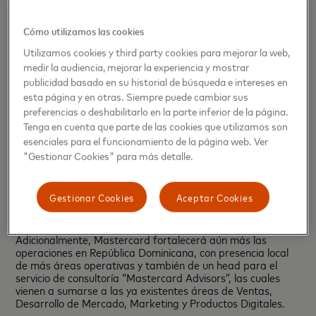
República Dominicana. Queremos ampliar aún más nuestra
presencia en el Caribe en los próximos anos.”
Cómo utilizamos las cookies
Esta expansión que empezará con el establecimiento de las
Utilizamos cookies y third party cookies para mejorar la web,
nuevas oficinas en Puerto Rico y Jamaica durante el primer
medir la audiencia, mejorar la experiencia y mostrar
semestre de 2019, es una señal clara de la importancia
publicidad basado en su historial de búsqueda e intereses en
que otorga la empresa a la región caribeña, en la cual
esta página y en otras. Siempre puede cambiar sus
prevén seguir trabajando por la construcción de un
preferencias o deshabilitarlo en la parte inferior de la página.
ecosistema de pagos innovador, con soluciones seguras y
convenientes para los consumidores.
Tenga en cuenta que parte de las cookies que utilizamos son
esenciales para el funcionamiento de la página web. Ver
Mastercard también anunció que la oficina de Republica
"Gestionar Cookies" para más detalle.
Dominicana contará con el liderazgo de Gabriel Pascual,
quien luego de más de cinco años en la empresa ocupando
importantes posiciones regionales, pasará a estar basado
Gestionar Cookies
Aceptar Cookies
en la ciudad de Santo Domingo, a quien pasa a reportar
todo el equipo dominicano.
Adicionalmente, Mastercard fortalecerá aún más las
operaciones en República Dominicana, con presencia local
de más áreas operativas y también de un head para el
servicio de consultoría “Mastercard Advisors”, las cuales
vienen a sumarse a las ya existentes áreas de Ventas,
Desarrollo de Mercado, Marketing y Productos Digitales.