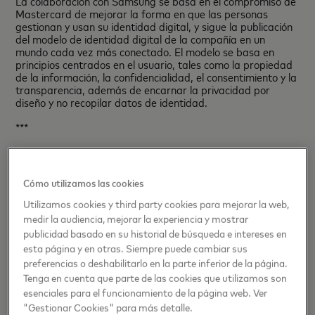
La colaboración con Samsung se basa en el compromiso de
Mastercard de mejorar la forma en que las personas
gestionan y usan su identidad digital, y sigue la publicación
del modelo de identidad digital de la compañía en un
mundo cada vez más conectado. El modelo se basa en
principios centrados en el usuario, tales como la propiedad
de la información, la confidencialidad, el consentimiento y la
transparencia, además de encarnar la privacidad por
diseño y no recopilar datos de identidad.
***
Por favor visite www.mastercard.com/digitalidentity para
obtener más información sobre la visión de Mastercard
sobre la identidad digital.
Cómo utilizamos las cookies
Acerca de Mastercard
Utilizamos cookies y third party cookies para mejorar la web,
medir la audiencia, mejorar la experiencia y mostrar
Mastercard
(NYSE: MA), es una empresa de tecnología en
publicidad basado en su historial de búsqueda e intereses en
la industria global de pagos. Operamos la red de
esta página y en otras. Siempre puede cambiar sus
procesamiento de pagos más rápida del mundo,
preferencias o deshabilitarlo en la parte inferior de la página.
conectando a consumidores, instituciones financieras,
Tenga en cuenta que parte de las cookies que utilizamos son
comercios, gobiernos y empresas en más de 210 países y
territorios. Los productos y soluciones de Mastercard
esenciales para el funcionamiento de la página web. Ver
permiten que las actividades comerciales del día a día –
"Gestionar Cookies" para más detalle.