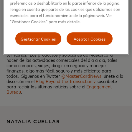
preferencias o deshabilitarlo en la parte inferior de la página.
Tenga en cuenta que parte de las cookies que utilizamos son
esenciales para el funcionamiento de la página web. Ver
Acerca de Mastercard
"Gestionar Cookies" para más detalle.
Mastercard
(NYSE: MA),
www.mastercard.com
, es una
compañía de tecnología dentro de la industria de pagos
globales. Nuestra red global de procesamiento de pagos
Gestionar Cookies
Aceptar Cookies
conecta a consumidores, instituciones financieras,
comerciantes, gobiernos y negocios en más de 210 países y
territorios. Los productos y soluciones de Mastercard
hacen de las actividades comerciales del día a día, tales
como compras, viajes, dirigir un negocio y manejar
finanzas, algo más fácil, seguro y más eficiente para
todos. Síguenos en Twitter
@MasterCardNews
, únete a la
discusión en el
Blog Beyond the Transaction
y
suscríbete
para recibir las últimas noticias sobre el
Engagement
Bureau
.
NATALIA CUELLAR