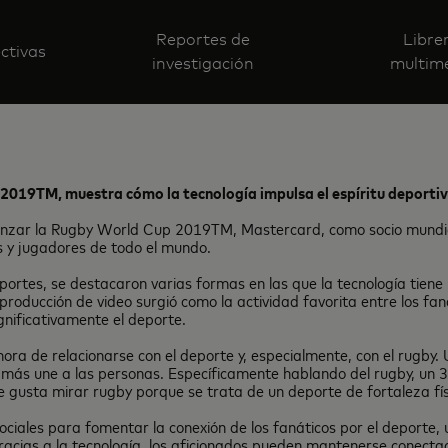
Reportes de
Libre
ctivas
investigación
multim
 2019T
M, muestra cómo l
a tecnología impulsa el espíritu deporti
nzar la Rugby World Cup 2019TM, Mastercard, como socio mundial, c
s y jugadores de todo el mundo.
portes, se destacaron varias formas en las que la tecnología tiene
eproducción de video surgió como la actividad favorita entre los fa
ificativamente el deporte.
 hora de relacionarse con el deporte y, especialmente, con el rugby
 más une a las personas. Específicamente hablando del rugby, un 3
gusta mirar rugby porque se trata de un deporte de fortaleza físi
 sociales para fomentar la conexión de los fanáticos por el deport
 gracias a la tecnología, los aficionados pueden mantenerse conect