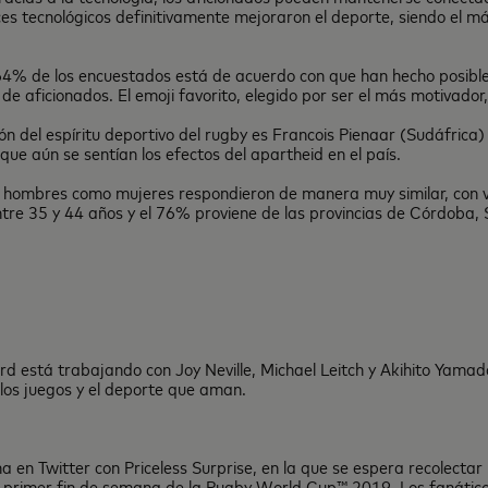
s tecnológicos definitivamente mejoraron el deporte, siendo el más
el 64% de los encuestados está de acuerdo con que han hecho posibl
 aficionados. El emoji favorito, elegido por ser el más motivador, 
ón del espíritu deportivo del rugby es Francois Pienaar (Sudáfrica
ue aún se sentían los efectos del apartheid en el país.
hombres como mujeres respondieron de manera muy similar, con var
ntre 35 y 44 años y el 76% proviene de las provincias de Córdoba,
 está trabajando con Joy Neville, Michael Leitch y Akihito Yam
los juegos y el deporte que aman.
en Twitter con Priceless Surprise, en la que se espera recolecta
 primer fin de semana de la Rugby World Cup™ 2019. Los fanáticos