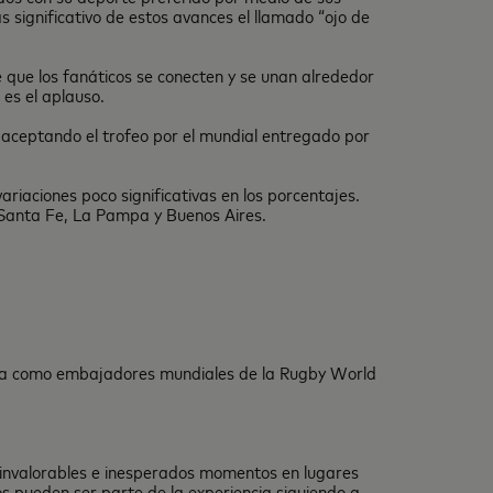
 significativo de estos avances el llamado “ojo de
e que los fanáticos se conecten y se unan alrededor
es el aplauso.
) aceptando el trofeo por el mundial entregado por
iaciones poco significativas en los porcentajes.
 Santa Fe, La Pampa y Buenos Aires.
ada como embajadores mundiales de la Rugby World
r invalorables e inesperados momentos en lugares
 pueden ser parte de la experiencia siguiendo a