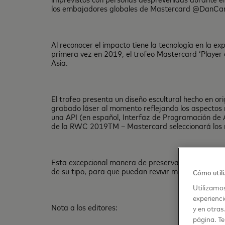
los embajadores globales de Mastercard @DanCart
Al reconocer el impacto tiene la tecnología en la e
primera vez en 2019, el trofeo Mastercard ‘Player
Asia.
El trofeo presenta un diseño escultural hecho en or
grabado láser al momento reflejando los aspectos m
una API (en español, Interfaz de Programación de 
de la RWC 2019TM – Mastercard seleccionará los m
Esta excepcional manera de preservar momentos irre
de su tipo, para que puedan revivir momentos de p
Cómo utili
Utilizamos
experienci
Nota a los editores:
y en otras
página. Te