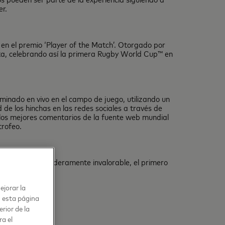
r.
 en el premio ‘Player of the Match’. Otorgado por
nta, celebrando así la primera Rugby World Cup™ en
rminado en vivo en el campo de juego, utilizando un
de los hinchas en las redes sociales a través de
los mejores comentarios de la fuente web mundial
trofeo.
el partido verdaderamente invalorable, el primero
ejorar la
n esta página
rior de la
ra el