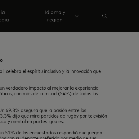
ría
Idioma y
edia
región
vo
elebra el espíritu inclusivo y la innovación que
 un verdadero impacto al mejorar la experiencia
náticos, con más de la mitad (54%) de todos los
. Un 69.3% asegura que la pasión entre los
3.3% dijo que mira partidos de rugby por televisión
ca y mental en partes iguales.
e, un 51% de los encuestados respondió que juegan
ados con su deporte preferido por medio de sus