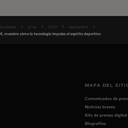
de prensa
pr-es
2019
septiembre
 muestra cómo la tecnología impulsa el espíritu deportivo
MAPA DEL SITI
Comunicados de pren
Noticias breves
Kits de prensa digital
Biografías