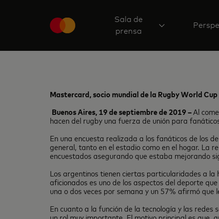
Sala de
Perspe
prensa
Mastercard
, socio mundial de la
Rugby World Cup
Buenos Aires, 19 de septiembre de 2019 –
Al come
hacen del rugby una fuerza de unión para fanático
En una encuesta realizada a los fanáticos de los de
general, tanto en el estadio como en el hogar. La r
encuestados asegurando que estaba mejorando sign
Los argentinos tienen ciertas particularidades a la
aficionados es uno de los aspectos del deporte que
una o dos veces por semana y un 57% afirmó que le 
En cuanto a la función de la tecnología y las redes
un rol muy importante. El motivo principal es que,