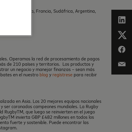
 Irlanda, Italia, Francia, Sudáfrica, Argentina,
bales. Operamos la red de procesamiento de pagos
ás de 210 países y territorios. Los productos y
istrar un negocio y manejar finanzas – sean más
debates en el nuestro
blog
y
regístrese
para recibir
alizada en Asia. Los 20 mejores equipos nacionales
is y ser coronados campeones mundiales. La Rugby
 RugbyTM, que luego se reinvierten en el juego
ugbyTM invierta GBP £482 millones en todos los
ento fuerte y sostenible. Puede encontrar las
nstagram.