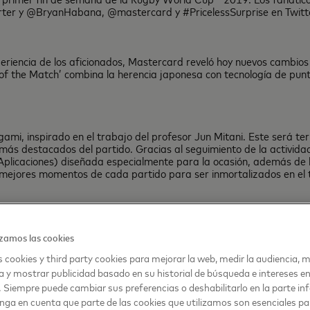
er y @BryanHabana, @mastercard y #PricelessSurprise en Twitte
xperiencia de los aficionados, Mastercard reveló hoy nuevos cambios
 of the Match’ combina la herencia japonesa con tecnología de pu
igami, inspirado en el trabajo del profesor Jun Mitani. Este será te
ás destacados del partido. Gracias al seguimiento de la actividad 
Aplicaciones) diseñada especialmente para la ocasión, además de 
ejores momentos de cada partido para ser inmortalizados en el 
petibles les permitirá a los jugadores llevarse a casa un relato d
asión, emoción y grandeza deportiva.
zamos las cookies
 cookies y third party cookies para mejorar la web, medir la audiencia, m
a y mostrar publicidad basado en su historial de búsqueda e intereses e
. Siempre puede cambiar sus preferencias o deshabilitarlo en la parte infe
nga en cuenta que parte de las cookies que utilizamos son esenciales pa