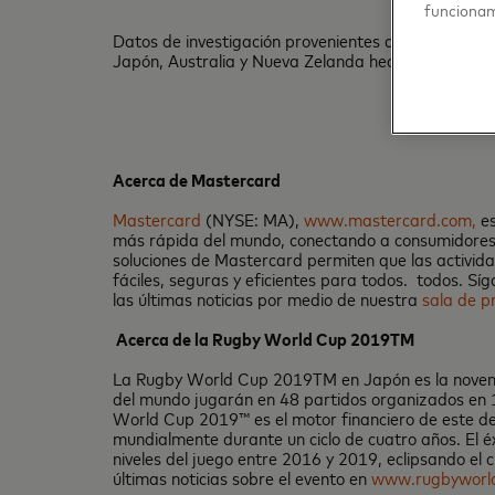
funcionam
Datos de investigación provenientes de una encuest
Japón, Australia y Nueva Zelanda hecha a pedido 
Acerca de Mastercard
Mastercard
(NYSE: MA),
www.mastercard.com,
es
más rápida del mundo, conectando a consumidores, i
soluciones de Mastercard permiten que las activida
fáciles, seguras y eficientes para todos. todos. Sí
las últimas noticias por medio de nuestra
sala de p
Acerca de la Rugby World Cup 2019TM
La Rugby World Cup 2019TM en Japón es la novena e
del mundo jugarán en 48 partidos organizados en 1
World Cup 2019™ es el motor financiero de este de
mundialmente durante un ciclo de cuatro años. El 
niveles del juego entre 2016 y 2019, eclipsando el 
últimas noticias sobre el evento en
www.rugbyworl