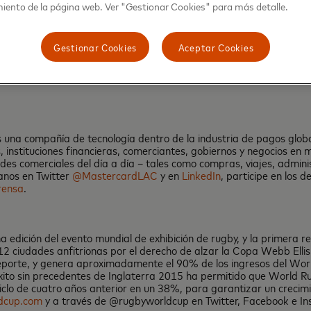
iento de la página web. Ver "Gestionar Cookies" para más detalle.
a global realizada a 13,000 personas en Gran Bretaña, República de
de Mastercard.
Gestionar Cookies
Aceptar Cookies
 una compañía de tecnología dentro de la industria de pagos glo
nstituciones financieras, comerciantes, gobiernos y negocios en m
des comerciales del día a día – tales como compras, viajes, admin
ganos en Twitter
@MastercardLAC
y en
LinkedIn
, participe en los 
rensa
.
dición del evento mundial de exhibición de rugby, y la primera re
2 ciudades anfitrionas por el derecho de alzar la Copa Webb Ell
porte, y genera aproximadamente el 90% de los ingresos del World
éxito sin precedentes de Inglaterra 2015 ha permitido que World R
ciclo de cuatro años anterior en un 38%, para garantizar un crecimi
dcup.com
y a través de @rugbyworldcup en Twitter, Facebook e I