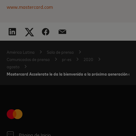
www.mastercard.com
América Latina
Sala de prensa
Comunicados de prensa
pr-es
2020
agosto
Mastercard Accelerate le da la bienvenida a la próxima generación de 
Página de Inicio