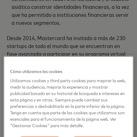
asiático construir identidades financieras, a la vez
que ha permitido a instituciones financieras servir
a nuevos segmentos.
Desde 2014, Mastercard ha invitado a más de 230
startups de todo el mundo que se encuentran en
fase avanzada a participar en su programa virtual
de seis meses, proporcionándoles orientación
técnica, soporte operativo y compromisos
Cómo utilizamos las cookies
comerciales dentro del ecosistema de Mastercard.
Utilizamos cookies y third party cookies para mejorar la web,
medir la audiencia, mejorar la experiencia y mostrar
Start Path evalúa más de 1,500 aplicaciones cada
publicidad basado en su historial de búsqueda e intereses en
esta página y en otras. Siempre puede cambiar sus
año y selecciona aproximadamente 40 startups que
preferencias o deshabilitarlo en la parte inferior de la página.
ofrecen las tecnologías más prometedoras y que
Tenga en cuenta que parte de las cookies que utilizamos son
muestran tener una buena disposición para escalar.
esenciales para el funcionamiento de la página web. Ver
Las startups de esta creciente red han recaudado
"Gestionar Cookies" para más detalle.
$2,700 millones de dólares en capital luego del