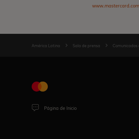
www.mastercard.co
América Latina
Sala de prensa
Comunicados 
Página de Inicio