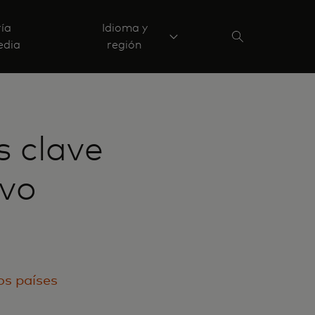
ría
Idioma y
edia
región
s clave
ivo
los países