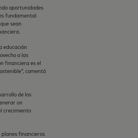
dando oportunidades
, es fundamental
 que sean
nanciera.
na educación
ovecho a las
n financiera es el
sostenible”, comentó
arrollo de los
generar un
l crecimiento
 planes financieros