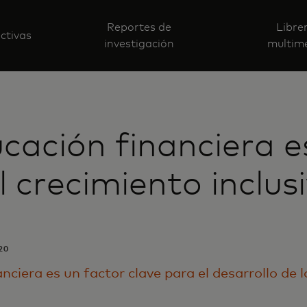
Reportes de
Libre
ctivas
investigación
multim
cación financiera e
l crecimiento inclus
20
anciera es un factor clave para el desarrollo de 