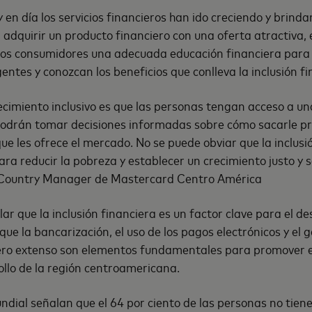
oy en día los servicios financieros han ido creciendo y brin
 adquirir un producto financiero con una oferta atractiva
s los consumidores una adecuada educación financiera para
entes y conozcan los beneficios que conlleva la inclusión fi
recimiento inclusivo es que las personas tengan acceso a u
podrán tomar decisiones informadas sobre cómo sacarle pr
ue les ofrece el mercado. No se puede obviar que la inclusió
ra reducir la pobreza y establecer un crecimiento justo y 
, Country Manager de Mastercard Centro América
r que la inclusión financiera es un factor clave para el des
o que la bancarización, el uso de los pagos electrónicos y el 
ero extenso son elementos fundamentales para promover e
llo de la región centroamericana.
dial señalan que el 64 por ciento de las personas no tiene