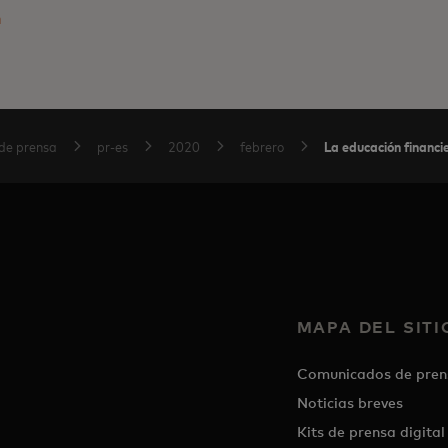
m
La educación financie
de prensa
pr-es
2020
febrero
MAPA DEL SITI
Comunicados de pren
Noticias breves
Kits de prensa digital