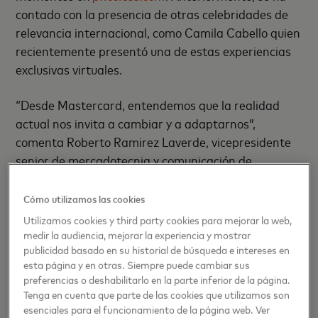
contado con la presencia de otras celebridades de
relevancia internacional, como Camila Cabello quien
recientemente presentó una de estas experiencias
exclusivas virtuales.
“Desde Mastercard, entendemos que la realidad
actual nos invita a cambiar y a adaptarnos”,
comenta Roberto Ramirez Laverde, vicepresidente
senior de mercadotecnia y comunicación de
Mastercard América Latina y el Caribe. “Por ello,
debemos adecuar la forma en la que llevamos
Cómo utilizamos las cookies
experiencias únicas a nuestros tarjetahabientes. Por
Utilizamos cookies y third party cookies para mejorar la web,
eso decidimos ampliar la colección de experiencias
medir la audiencia, mejorar la experiencia y mostrar
publicidad basado en su historial de búsqueda e intereses en
digitales que les ofrecemos a los tarjetahabientes,
esta página y en otras. Siempre puede cambiar sus
incorporando a Diego Torres como invitado especial”.
preferencias o deshabilitarlo en la parte inferior de la página.
Tenga en cuenta que parte de las cookies que utilizamos son
Con estas acciones, la marca renueva el
esenciales para el funcionamiento de la página web. Ver