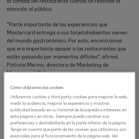
la comida del restaurante cuando se reanude la
atención al público.
“Parte importante de las experiencias que
Mastercard entrega a sus tarjetahabientes vienen
del mundo gastronómico. Por esto, encontramos
que era importante apoyar a los restaurantes que
están pasando por momentos difíciles”, afirmó
Patricia Merino, directora de Marketing de
Mastercard Chile.
Cómo utilizamos las cookies
El gremio gastronómico ha sido de los más
golpeados en los últimos meses. Desde el estallido
Utilizamos cookies y third party cookies para mejorar la web,
medir la audiencia, mejorar la experiencia y mostrar
social que inició el pasado 18 de octubre hasta el día
publicidad basado en su historial de búsqueda e intereses en
de hoy, por la pandemia COVID-19, este sector
esta página y en otras. Siempre puede cambiar sus
económico se ha visto paralizado en sus funciones
preferencias o deshabilitarlo en la parte inferior de la página.
de forma parcial y total.
Tenga en cuenta que parte de las cookies que utilizamos son
esenciales para el funcionamiento de la página web. Ver