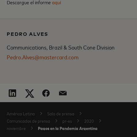
Descargue el informe
aquí
PEDRO ALVES
Communications, Brazil & South Cone Division
Pedro.Alves@mastercard.com
América Latina
Sala de prensa
Comunicados de prensa
pr-es
2020
Pagos en la Pandemia Argentina
noviembre