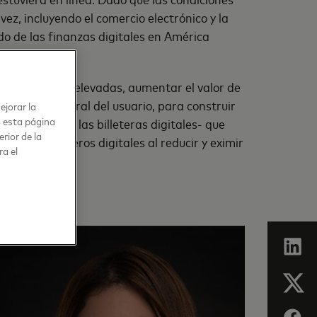
z, incluyendo el comercio electrónico y la
 de las finanzas digitales en América
y restricciones elevadas, aumentar el valor de
periencia general del usuario, para construir
ejorar la
n esta página
s neobancos y las billeteras digitales- que
rior de la
cios financieros digitales al reducir y eximir
ra el
pleta.