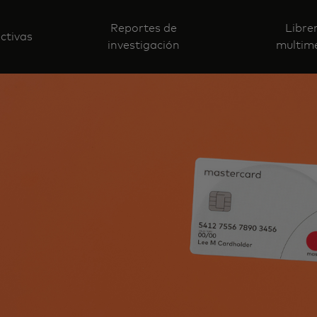
Reportes de
Libre
ctivas
investigación
multim