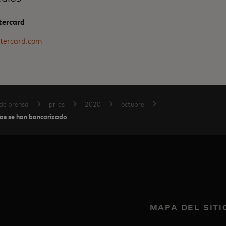
tercard
tercard.com
de prensa
pr-es
2020
octubre
nas se han bancarizado
MAPA DEL SITI