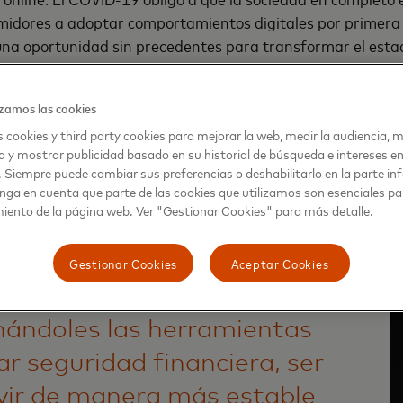
idores a adoptar comportamientos digitales por primera ve
a oportunidad sin precedentes para transformar el estado
oblación más vulnerable de la región.
zamos las cookies
clusión financiera significa eliminar barreras como tarifas 
mayor educación digital y financiera, así como una mejor ex
 cookies y third party cookies para mejorar la web, medir la audiencia, m
a y mostrar publicidad basado en su historial de búsqueda e intereses e
últimos años, surgieron jugadores no tradicionales -como lo
. Siempre puede cambiar sus preferencias o deshabilitarlo en la parte infe
en Latinoamérica. Los neobancos propician el uso de de servi
nga en cuenta que parte de las cookies que utilizamos son esenciales pa
rir una cuenta bancaria y ofrecer una experiencia móvil com
iento de la página web. Ver "Gestionar Cookies" para más detalle.
Gestionar Cookies
Aceptar Cookies
iera ayuda a las personas a
nándoles las herramientas
ar seguridad financiera, ser
ivir de manera más estable