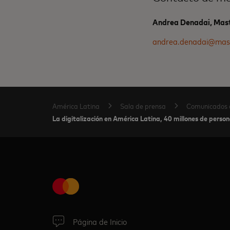
Andrea Denadai, Mas
andrea.denadai@mas
América Latina
Sala de prensa
Comunicados 
La digitalización en América Latina, 40 millones de perso
Página de Inicio