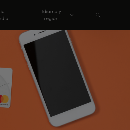
ría
Idioma y
edia
región