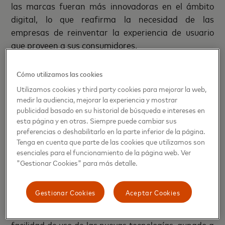
las marcas fueran más innovadoras en el ámbito
digital, lo que reafirma la necesidad de las
empresas de reinventar la experiencia de usuario
que proveen a sus consumidores.
Otro aspecto de vital importancia para los negocios
Cómo utilizamos las cookies
es entender las formas de pago que demandan sus
Utilizamos cookies y third party cookies para mejorar la web,
consumidores. Datos de Mastercard revelan que un
medir la audiencia, mejorar la experiencia y mostrar
72% de usuarios han utilizado un nuevo método de
publicidad basado en su historial de búsqueda e intereses en
pago durante la pandemia, entre los que destaca la
esta página y en otras. Siempre puede cambiar sus
preferencias o deshabilitarlo en la parte inferior de la página.
tecnología de pago sin contacto, biometría, códigos
Tenga en cuenta que parte de las cookies que utilizamos son
QR y monedas digitales. Si bien es cierto existe un
esenciales para el funcionamiento de la página web. Ver
componente higiénico de gran relevancia para el
"Gestionar Cookies" para más detalle.
usuario (un 84% de consumidores cree que la
tecnología
de pagos sin contacto
es un método más
Gestionar Cookies
Aceptar Cookies
higiénico), la conveniencia se ha convertido en un
pilar fundamental de la experiencia de compra. La
facilidad de uso de las nuevas tecnologías, aunado a