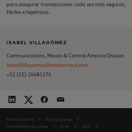
para asegurar transacciones cada vez más seguras,
fáciles e higiénicas.
ISABEL VILLAGÓMEZ
Communications, Mexico & Central America Division
Isabel.Villagomez@mastercard.com
+52 (55) 26481174
América Latina
Sala de prensa
Comunicados de prensa
pr-es
2021