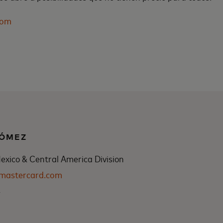
com
GÓMEZ
xico & Central America Division
@mastercard.com
4