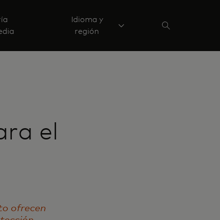
ría
Idioma y
edia
región
ara el
to ofrecen
tección