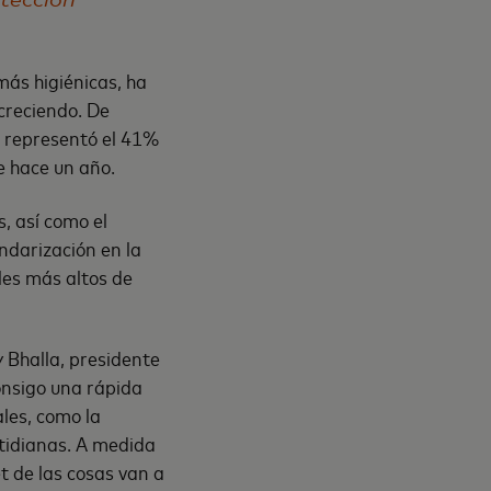
ás higiénicas, ha
 creciendo. De
o representó el 41%
 hace un año.
, así como el
ndarización en la
les más altos de
y Bhalla, presidente
onsigo una rápida
ales, como la
otidianas. A medida
t de las cosas van a