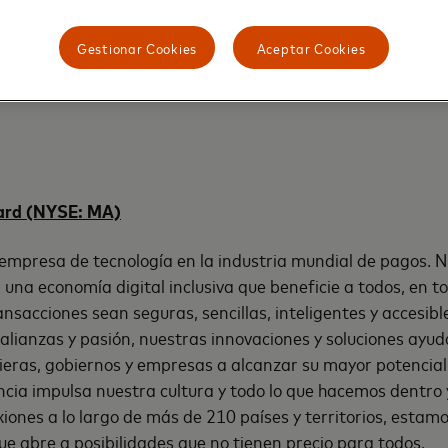
Ecos y las especificaciones actuales sin contacto es simple.
tiene mediante una simple actualización de software, por 
Gestionar Cookies
Aceptar Cookies
dware o terminal nuevo. Esta inversión complementa inver
 to Pay
, que ayudan a ofrecer una mejor experiencia al cons
ard (NYSE: MA)
mpresa de tecnología en la industria mundial de pagos. N
 una economía digital inclusiva que beneficie a todos, en t
nsacciones sean seguras, sencillas, inteligentes y accesibl
 alianzas y pasión, nuestras innovaciones y soluciones ayud
cieras, gobiernos y empresas a alcanzar su mayor potencial
ncia impulsa nuestra cultura y todo lo que hacemos dentro 
ones a lo largo de más de 210 países y territorios, estam
e abre a posibilidades que no tienen precio para todos.