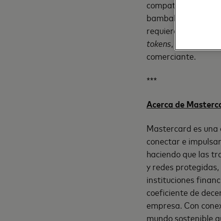
compatibilidad con 
bambalinas, y se ob
requiere ningún har
tokens
, EMV y
Click
comerciante.
***
Acerca de Masterc
Mastercard es una e
conectar e impulsar
haciendo que las tra
y redes protegidas,
instituciones finan
coeficiente de dece
empresa. Con conexi
mundo sostenible qu