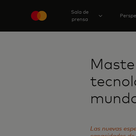
Sala de
Perspe
prensa
Master
tecnol
mundo
Las nuevas espe
capacidades de 