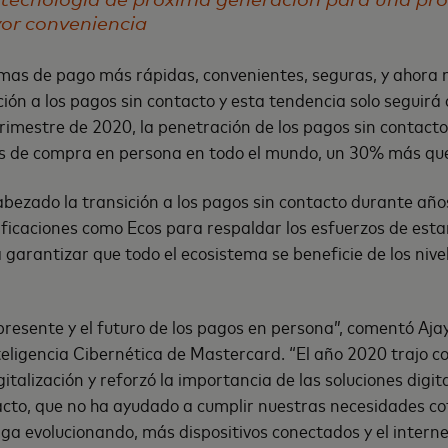
or conveniencia
as de pago más rápidas, convenientes, seguras, y ahora m
ción a los pagos sin contacto y esta tendencia solo seguirá
 trimestre de 2020, la penetración de los pagos sin contact
es de compra en persona en todo el mundo, un 30% más que
ezado la transición a los pagos sin contacto durante años
ificaciones como Ecos para respaldar los esfuerzos de esta
a garantizar que todo el ecosistema se beneficie de los nive
 presente y el futuro de los pagos en persona”, comentó Aja
teligencia Cibernética de Mastercard. “El año 2020 trajo c
gitalización y reforzó la importancia de las soluciones digit
acto, que no ha ayudado a cumplir nuestras necesidades c
iga evolucionando, más dispositivos conectados y el interne