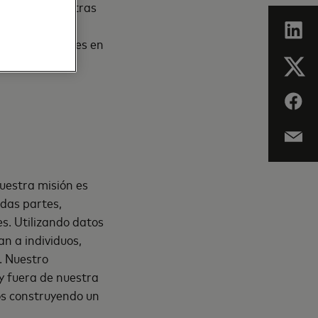
 Ecos trabaja tras
lo que no se
siones similares en
umidor y al
uestra misión es
odas partes,
es. Utilizando datos
an a individuos,
. Nuestro
y fuera de nuestra
os construyendo un