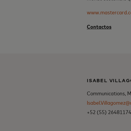
www.mastercard.
Contactos
ISABEL VILLA
Communications, Me
Isabel.Villagomez
+52 (55) 2648117