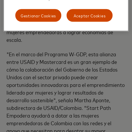
crecimiento económico. Crear soluciones efectivas
para cerrar esta brecha de género requiere de
Gestionar Cookies
Aceptar Cookies
asociación entre los sectores público y privado para
proveer capacitación y asistencia que habilite a las
mujeres emprendedoras a lograr economías de
escala.
"En el marco del Programa W-GDP, esta alianza
entre USAID y Mastercard es un gran ejemplo de
cómo la colaboración del Gobierno de los Estados
Unidos con el sector privado puede crear
oportunidades innovadoras para el emprendimiento
liderado por mujeres y lograr resultados de
desarrollo sostenible", señala Martha Aponte,
subdirectora de USAID/Colombia. "Start Path
Empodera ayudará a dotar a las mujeres
emprendedoras de Colombia con las redes y el
apoyo que necesitan para desatar su mayor