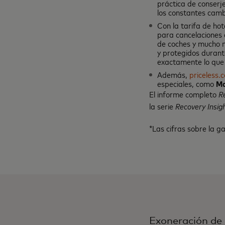
práctica de conserje
los constantes cambi
Con la tarifa de hot
para cancelaciones d
de coches y mucho m
y protegidos durante
exactamente lo que
Además,
priceless.
especiales, como
Ma
El informe completo
R
la serie
Recovery Insig
*Las cifras sobre la g
Exoneración de 