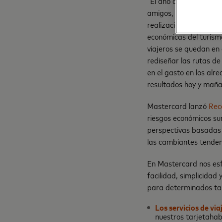
“El año que pasó no h
amigos, la familia y 
realización personal”,
económicas del turism
viajeros se quedan en
rediseñar las rutas de
en el gasto en los alr
resultados hoy y maña
Mastercard lanzó
Rec
riesgos económicos su
perspectivas basadas 
las cambiantes tenden
En Mastercard nos esf
facilidad, simplicidad
para determinados ta
Los servicios de via
nuestros tarjetahabi