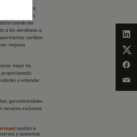
ectarnos con los
ariales y nuestra
“Las implicaciones
tacto cuando los
o a las aerolíneas a
a experimentar cambios
tener mejores
ionar mejor los
a proporcionado
yudarles a entender
tes, garantizándoles
 servicios exclusivos
ervices)
ayudan a
reservas y asistencia