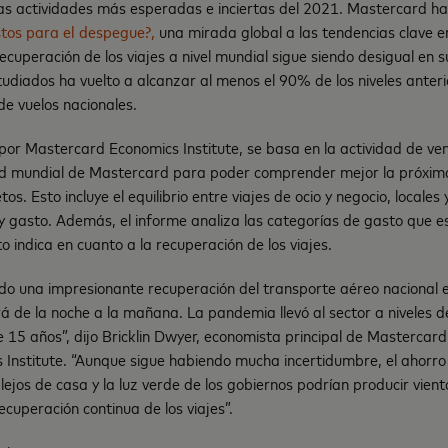
las actividades más esperadas e inciertas del 2021. Mastercard ha
stos para el despegue?,
una mirada global a las tendencias clave en 
recuperación de los viajes a nivel mundial sigue siendo desigual en s
tudiados ha vuelto a alcanzar al menos el 90% de los niveles anter
de vuelos nacionales.
 por Mastercard Economics Institute, se basa en la actividad de v
d mundial de Mastercard para poder comprender mejor la próxima 
tos. Esto incluye el equilibrio entre viajes de ocio y negocio, locales 
y gasto. Además, el informe analiza las categorías de gasto que 
o indica en cuanto a la recuperación de los viajes.
do una impresionante recuperación del transporte aéreo nacional e
á de la noche a la mañana. La pandemia llevó al sector a niveles 
 15 años”, dijo Bricklin Dwyer, economista principal de Mastercard 
Institute. “Aunque sigue habiendo mucha incertidumbre, el ahorro
 lejos de casa y la luz verde de los gobiernos podrían producir vien
recuperación continua de los viajes”.