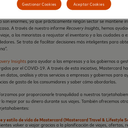
a hecho más que reforzar lo importante que son los viajes para con
Gestionar Cookies
Aceptar Cookies
el mundo en general, al igual que para nuestras comunidades empres
 dijo Raj Seshadri, presidente de Datos y Servicios de Mastercard. 
o son enormes, ya que prácticamente ningún sector se mantiene in
 casa. A través de nuestro informe
Recovery Insights
, hemos ayudad
 viaje, a los minoristas a reajustar el inventario y a las ciudades 
ededores. Se trata de facilitar decisiones más inteligentes para ob
na”.
overy Insights
para ayudar a las empresas y a los gobiernos a gest
rgidos por el COVID-19. A través de esta iniciativa, Mastercard h
en datos, análisis y otros servicios a empresas y gobiernos para a
cias de gasto de los consumidores y saber cómo abordarlas.
orzamos por proporcionarle tranquilidad a nuestros tarjetahabien
 y lo mejor por su dinero durante sus viajes. También ofrecemos otros
rjetahabientes:
je y estilo de vida de Mastercard (Mastercard Travel & Lifestyle S
entes volver a viajar gracias a la planificación de viajes, ofertas, 