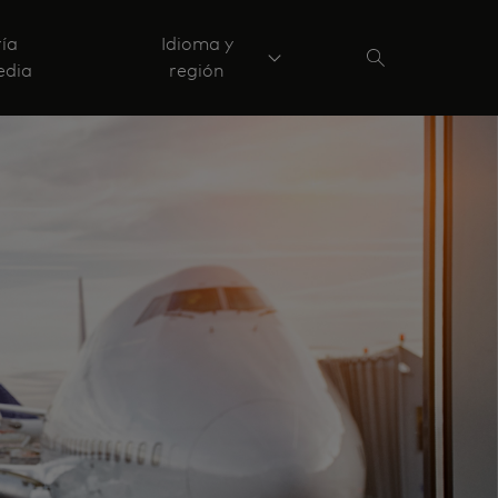
ría
Idioma y
edia
región