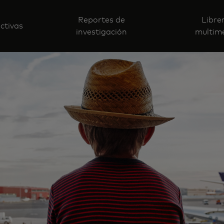
Reportes de
Libre
ctivas
investigación
multim