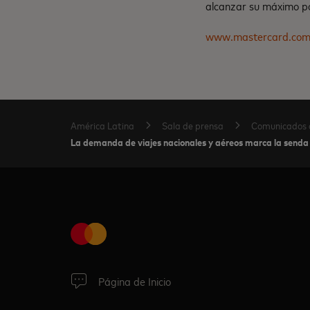
alcanzar su máximo po
www.mastercard.co
América Latina
Sala de prensa
Comunicados 
La demanda de viajes nacionales y aéreos marca la senda 
Página de Inicio