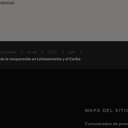
tencial.
m
de prensa
pr-es
2021
julio
de la recuperación en Latinoamérica y el Caribe
MAPA DEL SITI
Comunicados de pren