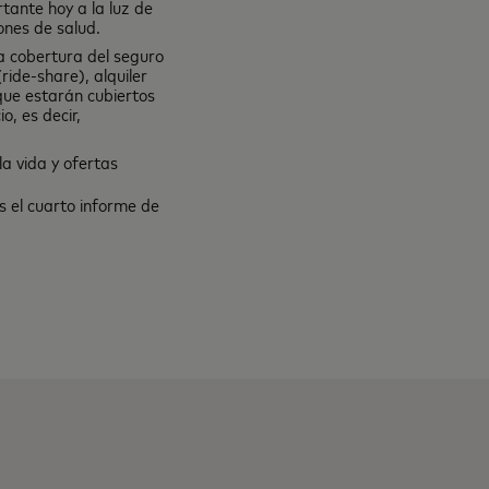
rtante hoy a la luz de
ones de salud.
la cobertura del seguro
ride-share), alquiler
que estarán cubiertos
o, es decir,
la vida y ofertas
s el cuarto informe de