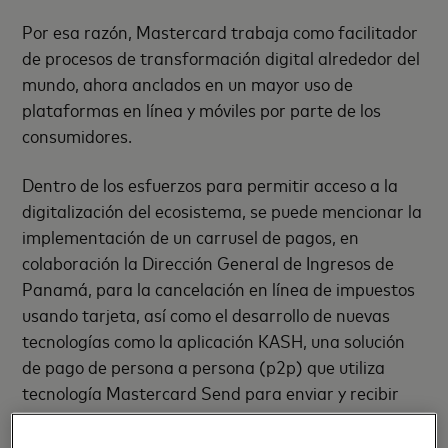
Por esa razón, Mastercard trabaja como facilitador
de procesos de transformación digital alrededor del
mundo, ahora anclados en un mayor uso de
plataformas en línea y móviles por parte de los
consumidores.
Dentro de los esfuerzos para permitir acceso a la
digitalización del ecosistema, se puede mencionar la
implementación de un carrusel de pagos, en
colaboración la Dirección General de Ingresos de
Panamá, para la cancelación en línea de impuestos
usando tarjeta, así como el desarrollo de nuevas
tecnologías como la aplicación KASH, una solución
de pago de persona a persona (p2p) que utiliza
tecnología Mastercard Send para enviar y recibir
montos de débito de cualquier tarjeta, habilitado en
países como Guatemala y Costa Rica. La