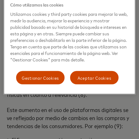
Cómo utilizamos las cookies
plataforma de
Aliados Digitales
de Mastercard
Utilizamos cookies y third party cookies para mejorar la web,
también funciona como un repositorio de
medir la audiencia, mejorar la experiencia y mostrar
información y servicios para ayudar a la conversión
publicidad basado en su historial de búsqueda e intereses en
digital de las empresas, con un catálogo de
esta página y en otras. Siempre puede cambiar sus
proveedores de comercio en línea, marketing y
preferencias o deshabilitarlo en la parte inferior de la página.
productos de ciberseguridad.
Tenga en cuenta que parte de las cookies que utilizamos son
esenciales para el funcionamiento de la página web. Ver
"Gestionar Cookies" para más detalle.
El pago en línea de servicios y productos a través de
diversas plataformas ha llegado para quedarse, de
acuerdo con datos de Mastercard, en los próximos
Gestionar Cookies
Aceptar Cookies
tres años las transacciones en línea superarán a las
físicas en cuanto a relevancia (8).
Este aumento en el uso de plataformas digitales se
ve reflejado por medio de cambios en las compras y
tendencias de los consumidores. Por ejemplo (9):