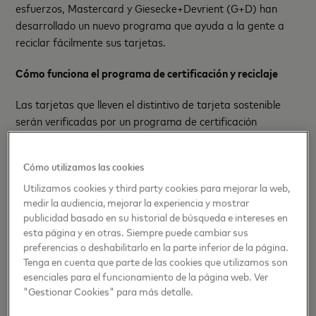
esfuerzos, Mastercard y Giesecke+Devrient (G+D) han
desarrollado un nuevo programa que ayuda a la gente a
reciclar fácilmente sus tarjetas.
Cómo funciona el programa de certificación y reciclaje
Las tarjetas que lleven el distintivo de tarjeta sostenible
serán verificadas por un programa de certificación
independiente, el primero de su clase, que evalúa las
declaraciones de sostenibilidad. Utilizando los puntos de
Cómo utilizamos las cookies
referencia actuales del sector, se certificarán las tarjetas
Utilizamos cookies y third party cookies para mejorar la web,
que reduzcan significativamente el consumo de energía, el
medir la audiencia, mejorar la experiencia y mostrar
consumo de materiales, la huella de carbono y los residuos.
publicidad basado en su historial de búsqueda e intereses en
Cada año, los puntos de referencia mejorarán a medida
esta página y en otras. Siempre puede cambiar sus
que mejoren los niveles generales de sostenibilidad, para
preferencias o deshabilitarlo en la parte inferior de la página.
seguir contribuyendo a una mejor gestión medioambiental.
Tenga en cuenta que parte de las cookies que utilizamos son
esenciales para el funcionamiento de la página web. Ver
Mastercard y G+D ofrecerán un conjunto de soluciones de
"Gestionar Cookies" para más detalle.
reciclaje que puede optimizarse de acuerdo a las