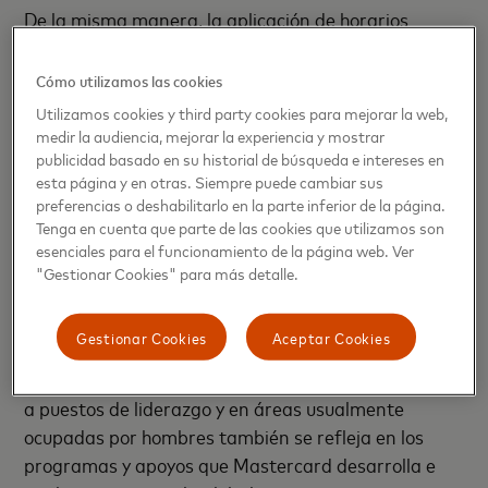
De la misma manera, la aplicación de horarios
flexibles de trabajo no solo responde a una realidad
global, pero también a una realidad de género
Cómo utilizamos las cookies
presente en muchas de nuestras colaboradoras,
Utilizamos cookies y third party cookies para mejorar la web,
quienes aparte de realizar su trabajo en
medir la audiencia, mejorar la experiencia y mostrar
Mastercard, doblan como jefas de hogar y madres.
publicidad basado en su historial de búsqueda e intereses en
esta página y en otras. Siempre puede cambiar sus
preferencias o deshabilitarlo en la parte inferior de la página.
Tomar en cuenta estas realidades y acomodar las
Tenga en cuenta que parte de las cookies que utilizamos son
cargas de trabajo para obtener mayor eficacia y
esenciales para el funcionamiento de la página web. Ver
eficiencia impulsan la excelencia de todos los
"Gestionar Cookies" para más detalle.
miembros dentro de Mastercard, permitiendo sacar
el verdadero potencial de cada individuo del equipo.
Gestionar Cookies
Aceptar Cookies
Impulsar el acceso de la mayor cantidad de mujeres
a puestos de liderazgo y en áreas usualmente
ocupadas por hombres también se refleja en los
programas y apoyos que Mastercard desarrolla e