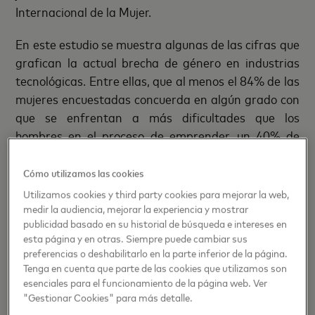
Internacional de la Mujer.
En este estudio se muestra algunas de las cifras que
grafican la actual brecha de género en industrias
tecnológicas. Entre ellas, que al menos el 84% de las
mujeres encuestadas concuerda en algún grado con
que se enfrentan a más dificultades que los
hombres en el proceso de emprender, un 40% de
ellas ha sido víctima de algún tipo de discriminación,
siendo el 97% de los casos temas de género. De
Cómo utilizamos las cookies
acuerdo a las 96 mujeres emprendedoras
Utilizamos cookies y third party cookies para mejorar la web,
encuestadas, el obstáculo más grande es el
medir la audiencia, mejorar la experiencia y mostrar
publicidad basado en su historial de búsqueda e intereses en
financiamiento, seguido por el equilibrio entre la
esta página y en otras. Siempre puede cambiar sus
vida personal y laboral y, la falta de redes de
preferencias o deshabilitarlo en la parte inferior de la página.
contactos relevantes del ecosistema emprendedor.
Tenga en cuenta que parte de las cookies que utilizamos son
esenciales para el funcionamiento de la página web. Ver
El ecosistema, sin embargo, no es del todo
"Gestionar Cookies" para más detalle.
desfavorable para las mujeres emprendedoras.