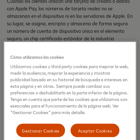
Cuando los clientes utilizan una tarjeta de crédito o débito
con Apple Pay, los números de tarjeta reales no se
almacenan en el dispositivo ni en los servidores de Apple. En
su lugar, se asigna, encripta y almacena de forma segura
un número de cuenta de dispositivo único en el elemento
seguro, un chip certificado estándar de la industria
diseñado para almacenar la información de pago de forma
segura en el dispositivo.
Cómo utilizamos las cookies
Utilizamos cookies y third party cookies para mejorar la web,
Apple Pay es fácil de configurar. En iPhone, simplemente
medir la audiencia, mejorar la experiencia y mostrar
abra la aplicación Wallet, toque “+” y siga los pasos para
publicidad basado en su historial de búsqueda e intereses en
agregar las tarjetas de crédito o débito de Mastercard.
esta página y en otras. Siempre puede cambiar sus
Una vez que agregue una tarjeta a su iPhone y Apple
preferencias o deshabilitarlo en la parte inferior de la página.
Watch, puede comenzar a usar Apple Pay en ese
Tenga en cuenta que parte de las cookies que utilizamos son
dispositivo de inmediato. Los clientes, además, recibirán
esenciales para el funcionamiento de la página web. Ver
todas las recompensas y beneficios que ofrecen las
"Gestionar Cookies" para más detalle.
tarjetas Mastercard.
Gestionar Cookies
Aceptar Cookies
Apple Pay está disponible inicialmente para los titulares de