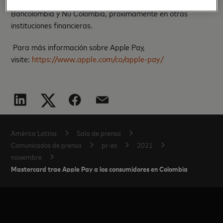
tarjetas Mastercard de
Bancolombia y Nu Colombia, próximamente en otras
instituciones financieras.
Para más información sobre Apple Pay,
visite:
https://www.apple.com/co/apple-pay/
América Latina
Sala de prensa
Comunicados de prensa
pr-es
2021
noviembre
Mastercard trae Apple Pay a los consumidores en Colombia