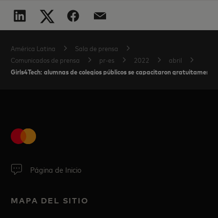
América Latina
Sala de prensa
Comunicados de prensa
pr-es
2022
abril
Girls4Tech: alumnas de colegios públicos se capacitaron gratuitament
Página de Inicio
MAPA DEL SITIO