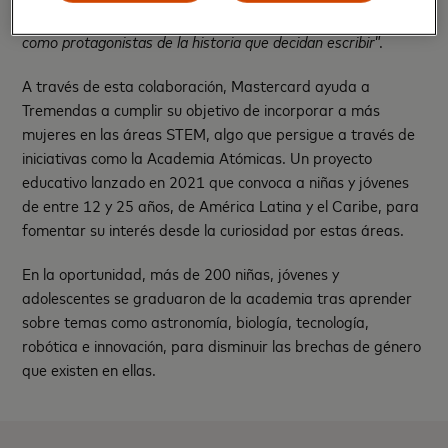
enseñar que las niñas si son capaces, y empoderarlas a ellas
como protagonistas de la historia que decidan escribir
”.
A través de esta colaboración, Mastercard ayuda a
Tremendas a cumplir su objetivo de incorporar a más
mujeres en las áreas STEM, algo que persigue a través de
iniciativas como la Academia Atómicas. Un proyecto
educativo lanzado en 2021 que convoca a niñas y jóvenes
de entre 12 y 25 años, de América Latina y el Caribe, para
fomentar su interés desde la curiosidad por estas áreas.
En la oportunidad, más de 200 niñas, jóvenes y
adolescentes se graduaron de la academia tras aprender
sobre temas como astronomía, biología, tecnología,
robótica e innovación, para disminuir las brechas de género
que existen en ellas.