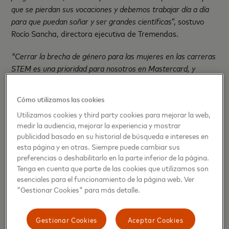
que se pierdan sus vocaciones y debemos trabajar día a día
para que puedan soñar y ser grandes científicas
”, sostuvo
Rocío Sancha, directora ejecutiva de Tremendas.
"Cerrar la brecha de género para las mujeres en las carreras
STEM es una prioridad para nosotros en Mastercard, y
nuestro programa Girls4Tech es un pilar clave para inspirar a
las niñas a desarrollar estas habilidades"
comentó Patricia
Cómo utilizamos las cookies
Merino, directora de Marketing y Comunicaciones de
Utilizamos cookies y third party cookies para mejorar la web,
Mastercard Cono Sur.
medir la audiencia, mejorar la experiencia y mostrar
publicidad basado en su historial de búsqueda e intereses en
Por su parte, Elisa Lampasona, organizadora del Área de
esta página y en otras. Siempre puede cambiar sus
Educación de Tremendas, señaló: “
¿Por qué sólo 1 de cada 4
preferencias o deshabilitarlo en la parte inferior de la página.
matrículas en las áreas STEM son mujeres? Desde la
Tenga en cuenta que parte de las cookies que utilizamos son
educación temprana nos han enseñado, a través de un
esenciales para el funcionamiento de la página web. Ver
currículo educacional oculto, que las mujeres no somos
"Gestionar Cookies" para más detalle.
capaces de tener éxito en estas áreas, que son trabajos de
hombres y que es mejor resignarnos. Creemos fundamental
Gestionar Cookies
Aceptar Cookies
generar espacios de aprendizaje, encuentro y validación para