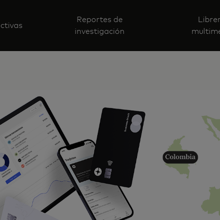
Reportes de
Libre
ctivas
investigación
multim