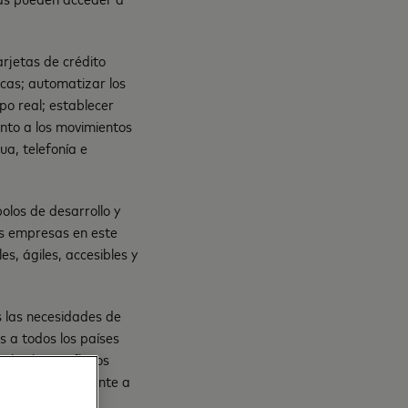
arjetas de crédito
sicas; automatizar los
po real; establecer
ento a los movimientos
ua, telefonía e
olos de desarrollo y
as empresas en este
es, ágiles, accesibles y
las necesidades de
s a todos los países
lva los conflictos
rar financieramente a