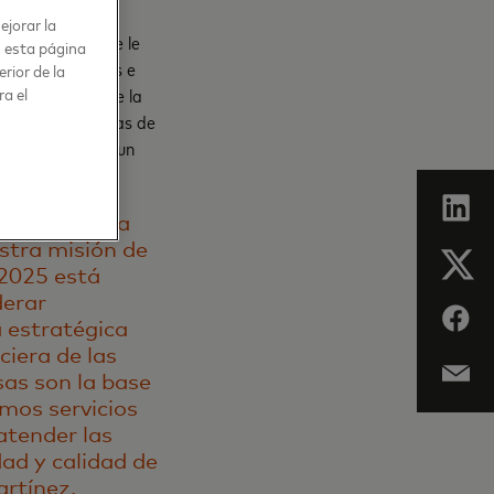
ejorar la
stercard, lo que le
n esta página
tros proveedores e
rior de la
onal. A través de la
ra el
socios y programas de
ar su negocio a un
 se dedican a
stra misión de
 2025 está
derar
 estratégica
ciera de las
as son la base
mos servicios
atender las
dad y calidad de
artínez,