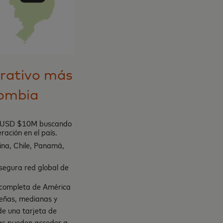
orativo más
lombia
 de USD $10M buscando
ación en el país.
ina, Chile, Panamá,
 segura red global de
s completa de América
ueñas, medianas y
e una tarjeta de
sas pueden acceder a