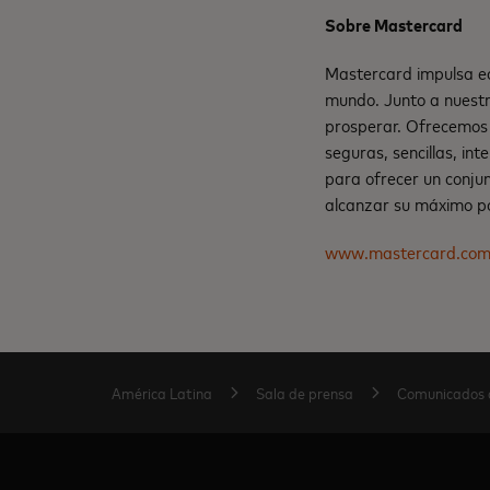
Sobre Mastercard
Mastercard impulsa ec
mundo. Junto a nuestr
prosperar. Ofrecemos 
seguras, sencillas, in
para ofrecer un conju
alcanzar su máximo po
www.mastercard.co
América Latina
Sala de prensa
Comunicados 