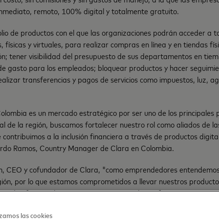
inmediato, remoto, 100% digital y totalmente gratuito.
lio de productos con el que las organizaciones podrán acceder a t
, físicas y virtuales, para realizar compras en línea y en tiendas fí
n; tener visibilidad del presupuesto de sus departamentos en tiem
s de gasto para los empleados; bloquear productos y hacer seguimi
realizar transferencias y pagos de servicios como impuestos, luz, ag
lombia es un mercado estratégico por ser uno de los principales p
al de la región, buscamos fortalecer nuestro rol como aliados de l
contribuimos a la inclusión financiera a través de productos digital
ardo Ramos, Country Manager de Clara en Colombia.
, CEO y cofundador de Clara, "como emprendedores entendemos 
gión, por lo que estamos comprometidos a llevar nuestros producto
ando ofrecer a las organizaciones una solución financiera que resue
asto de los empleados en nombre de la empresa, así como empode
zamos las cookies
."