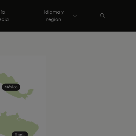
ría
Idioma y
edia
región