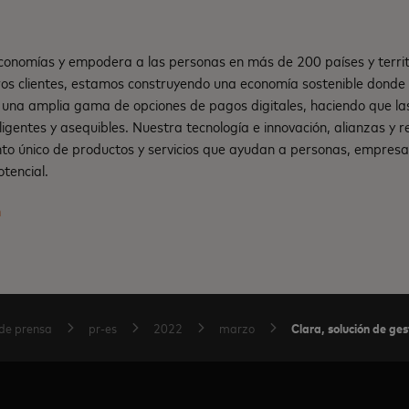
onomías y empodera a las personas en más de 200 países y territ
os clientes, estamos construyendo una economía sostenible dond
una amplia gama de opciones de pagos digitales, haciendo que la
teligentes y asequibles. Nuestra tecnología e innovación, alianzas y
nto único de productos y servicios que ayudan a personas, empresa
tencial.
m
Clara, solución de ge
de prensa
pr-es
2022
marzo