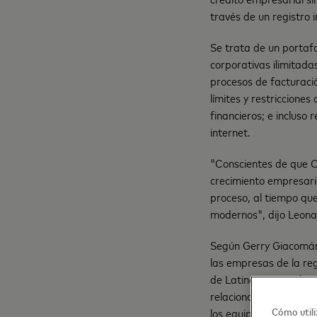
través de un registro 
Se trata de un portafo
corporativas ilimitadas
procesos de facturació
límites y restriccione
financieros; e incluso 
internet.
"Conscientes de que Co
crecimiento empresari
proceso, al tiempo que 
modernos", dijo Leon
Según Gerry Giacomán
las empresas de la re
de Latinoamérica, busc
relacionados con el g
Cómo utili
los equipos de trabajo