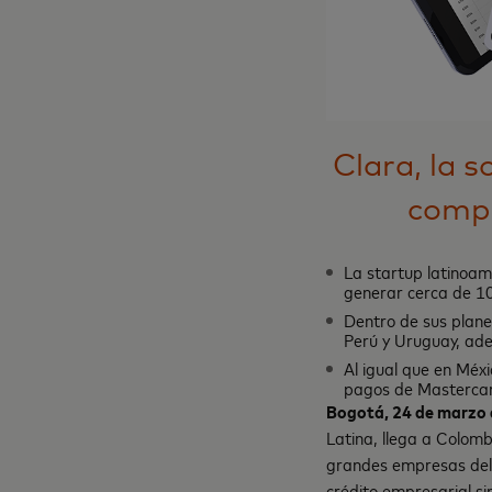
Clara, la 
compl
La startup latinoa
generar cerca de 10
Dentro de sus plane
Perú y Uruguay, ade
Al igual que en Méx
pagos de Masterca
Bogotá, 24 de marzo
Latina, llega a Colom
grandes empresas del 
crédito empresarial si