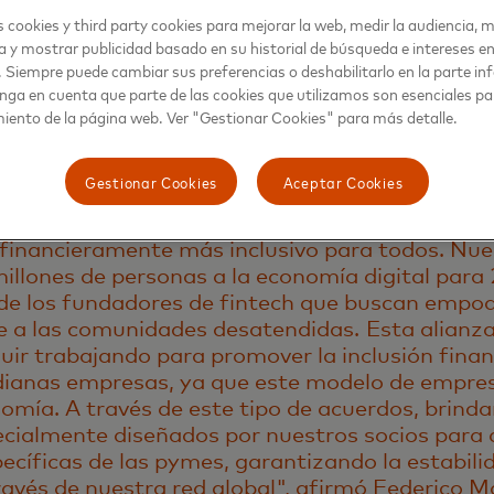
 cookies y third party cookies para mejorar la web, medir la audiencia, m
rcado colombiano respaldada por la infraestructura regional de Ma
a y mostrar publicidad basado en su historial de búsqueda e intereses e
oducto robusto y sólido con atención 100% local, sin depender de o
. Siempre puede cambiar sus preferencias o deshabilitarlo en la parte infe
emisión de sus tarjetas, y con una alta aceptación a nivel internaci
nga en cuenta que parte de las cookies que utilizamos son esenciales pa
iento de la página web. Ver "Gestionar Cookies" para más detalle.
tercard Developers, Clara obtiene acceso a las APIs, soluciones, 
e un único punto de entrada, lo que ayuda a Clara a crecer y escal
Gestionar Cookies
Aceptar Cookies
á impulsando a los innovadores de fintech que
 financieramente más inclusivo para todos. Nue
millones de personas a la economía digital para
 de los fundadores de fintech que buscan empo
 a las comunidades desatendidas. Esta alianza
uir trabajando para promover la inclusión finan
ianas empresas, ya que este modelo de empres
omía. A través de este tipo de acuerdos, brinda
ecialmente diseñados por nuestros socios para 
ecíficas de las pymes, garantizando la estabili
través de nuestra red global", afirmó Federico M