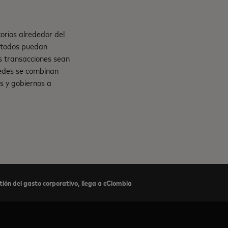
orios alrededor del
e todos puedan
s transacciones sean
 redes se combinan
s y gobiernos a
stión del gasto corporativo, llega a cClombia