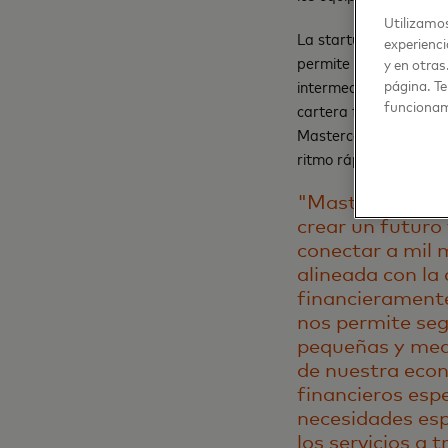
Utilizamos
La startup llega al me
experienci
permite ofrecer un pr
y en otras
intermediarios para la 
página. Te
funcionam
cartera fintech de Mas
Mastercard a través d
ritmo rápido.
"Mastercard est
crear un futuro
conectar a mil 
alineada con la
financieramente
nos permite seg
pequeñas y med
de nuestra econ
financieros esp
necesidades esp
los servicios a 