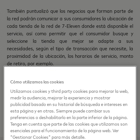
También puntualizó que los negocios que forman parte de
la red podrán comunicar a sus consumidores la ubicación de
cada tienda de la red de 7-Eleven donde está disponible el
servicio, así como permitir que el consumidor busque y
seleccione la tienda que mejor se adapte a sus
necesidades, según el tipo de transacción que necesite, la
proximidad de la ubicación, los horarios de servicio, monto
de retiro, por ejemplo.
Con 7Pay, 7-Eleven reafirma su compromiso con los clientes
Cómo utilizamos las cookies
y negocios para seguir innovando y ofreciendo cada día
Utilizamos cookies y third party cookies para mejorar la web,
más y mejores soluciones, llevando una oferta completa de
medir la audiencia, mejorar la experiencia y mostrar
excelentes productos y servicios en cada una de sus
publicidad basado en su historial de búsqueda e intereses en
tiendas.
esta página y en otras. Siempre puede cambiar sus
preferencias o deshabilitarlo en la parte inferior de la página.
Si estás interesado en conocer más, visita 7pay.com.mx
Tenga en cuenta que parte de las cookies que utilizamos son
esenciales para el funcionamiento de la página web. Ver
"Gestionar Cookies" para más detalle.