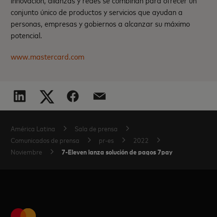
innovación, alianzas y redes se combinan para ofrecer un
conjunto único de productos y servicios que ayudan a
personas, empresas y gobiernos a alcanzar su máximo
potencial.
www.mastercard.com
América Latina
Sala de prensa
Comunicados de prensa
pr-es
2022
7-Eleven lanza solución de pagos 7pay
Noviembre