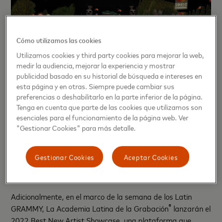
Cómo utilizamos las cookies
Utilizamos cookies y third party cookies para mejorar la web,
medir la audiencia, mejorar la experiencia y mostrar
Mastercard mantiene una larga relación con la industria de
publicidad basado en su historial de búsqueda e intereses en
la música y sus artistas a través de su plataforma
esta página y en otras. Siempre puede cambiar sus
Priceless. Con esta innovadora propuesta en el metaverso,
preferencias o deshabilitarlo en la parte inferior de la página.
el festival
Sonic Latinoamérica
es el puntapié inicial de su
Tenga en cuenta que parte de las cookies que utilizamos son
patrocinio de los Latin GRAMMY 2022, que renueva su
esenciales para el funcionamiento de la página web. Ver
compromiso con la inclusión y el apoyo al talento emergente
"Gestionar Cookies" para más detalle.
de la región. Paulina Aguirre y Sofía Campos, que se
presentarán en el festival que tendrá lugar en el
Gestionar Cookies
Aceptar Cookies
a
metaverso, también son artistas nominadas a la 23.
Entrega Anual del Latin GRAMMY.
Adicionalmente, en el marco de la semana de los Latin
®
GRAMMY, La Academia Latina de la Grabación
lanzarán el
2022 Best New Artist Showcase, una plataforma que