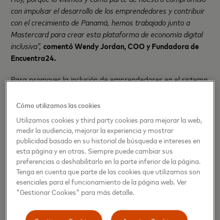
con impulsar el desarrollo de los emprendedores y contribuir
con el crecimiento de Panamá, hemos trabajado junto a
Mastercard para crear esta plataforma de economía digital
inclusiva”,
comentó Wendy Jordan, COO y Fundadora de
Encuentra24.
Para promover la inclusión de emprendedores en el sistema
financiero formal, Encuentra24 y Mastercard, lanzan al
mercado una tarjeta de débito digital, brindando acceso a
Cómo utilizamos las cookies
medios de cobro y pago digitales y físicos. Una acción
Utilizamos cookies y third party cookies para mejorar la web,
pensada para ofrecer una solución moderna, fomentar la
medir la audiencia, mejorar la experiencia y mostrar
bancarización a través de la tecnología y aportar de
publicidad basado en su historial de búsqueda e intereses en
manera directa al sector emprendedor.
esta página y en otras. Siempre puede cambiar sus
preferencias o deshabilitarlo en la parte inferior de la página.
Tenga en cuenta que parte de las cookies que utilizamos son
esenciales para el funcionamiento de la página web. Ver
"Gestionar Cookies" para más detalle.