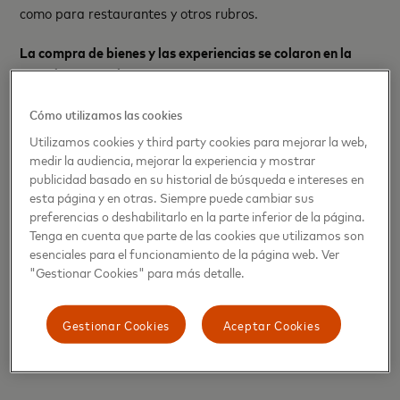
como para restaurantes y otros rubros.
La compra de bienes y las experiencias se colaron en la
agenda semanal.
En Argentina, los miércoles se han vuelto populares para
Cómo utilizamos las cookies
salir a comer: el consumo en restaurantes aumentó 1,3%
Utilizamos cookies y third party cookies para mejorar la web,
en comparación con 2019, lo que se compensa con una
medir la audiencia, mejorar la experiencia y mostrar
disminución durante los fines de semana de 2022
publicidad basado en su historial de búsqueda e intereses en
esta página y en otras. Siempre puede cambiar sus
comparados con la actividad pre-pandemia.
preferencias o deshabilitarlo en la parte inferior de la página.
Tenga en cuenta que parte de las cookies que utilizamos son
Además de salir a comer con mayor frecuencia los
esenciales para el funcionamiento de la página web. Ver
miércoles, en Argentina los consumidores están empezando
"Gestionar Cookies" para más detalle.
a comprar regalos antes de que comience el fin de semana,
a invertir en el cuidado de su aspecto personal a mitad de
semana (martes y miércoles), y a hacer sus compras en el
Gestionar Cookies
Aceptar Cookies
rubro tiendas de comestibles, con mayor frecuencia los
martes.