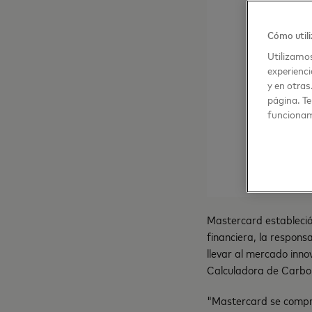
Cómo utili
Utilizamos
experienci
y en otras
página. Te
funcionam
Mastercard estableció
financiera, la respons
llevar al mercado inno
Calculadora de Carbon
"Mastercard se compro