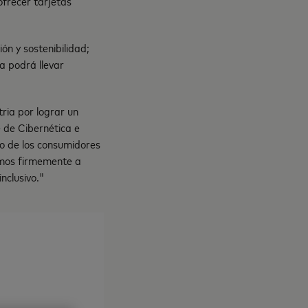
ofrecer tarjetas
ón y sostenibilidad;
a podrá llevar
ria por lograr un
e de Cibernética e
eo de los consumidores
emos firmemente a
nclusivo."