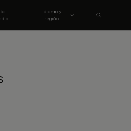
ría
Idioma y
edia
región
s