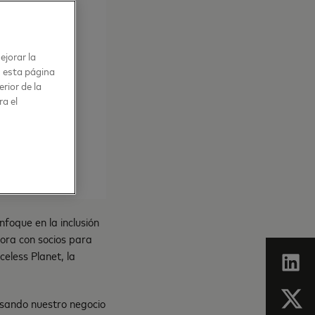
ejorar la
n esta página
rior de la
ra el
foque en la inclusión
bora con socios para
celess Planet, la
lsando nuestro negocio