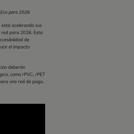
d Eco para 2028.
e está acelerando sus
u red para 2028. Esta
ccesibilidad de
ucir el impacto
cción deberán
lógico, como rPVC, rPET
 para una red de pago.