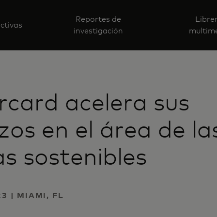
Reportes de
Libre
ctivas
investigación
multim
card acelera sus
zos en el área de la
as sostenibles
23 | MIAMI, FL