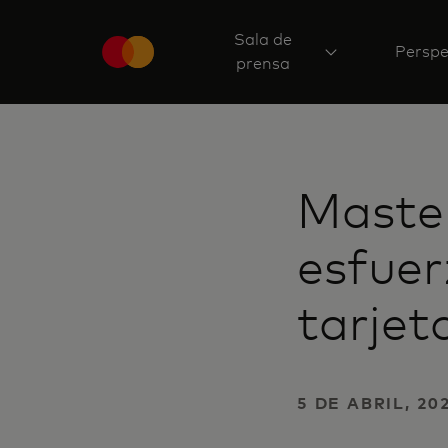
Sala de
Perspe
prensa
Master
esfuer
tarjet
5 DE ABRIL, 20