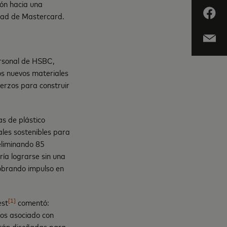
ión hacia una
idad de Mastercard.
ersonal de HSBC,
os nuevos materiales
uerzos para construir
s de plástico
ales sostenibles para
 eliminando 85
ía lograrse sin una
obrando impulso en
[1]
est
comentó:
mos asociado con
stán diseñadas para