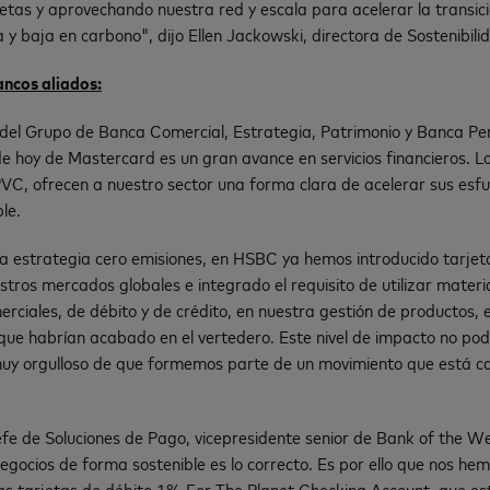
etas y aprovechando nuestra red y escala para acelerar la transic
y baja en carbono", dijo Ellen Jackowski, directora de Sostenibil
ncos aliados:
r del Grupo de Banca Comercial, Estrategia, Patrimonio y Banca P
e hoy de Mastercard es un gran avance en servicios financieros. L
PVC, ofrecen a nuestro sector una forma clara de acelerar sus esf
le.
 estrategia cero emisiones, en HSBC ya hemos introducido tarjeta
stros mercados globales e integrado el requisito de utilizar materi
erciales, de débito y de crédito, en nuestra gestión de productos,
que habrían acabado en el vertedero. Este nivel de impacto no podr
 muy orgulloso de que formemos parte de un movimiento que está c
efe de Soluciones de Pago, vicepresidente senior de Bank of the W
gocios de forma sostenible es lo correcto. Es por ello que nos he
s tarjetas de débito 1% For The Planet Checking Account, que e