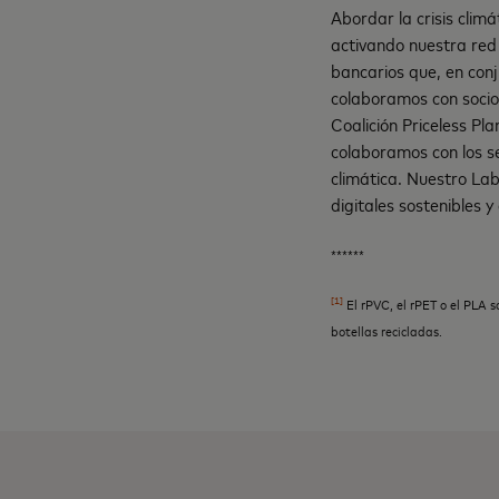
Abordar la crisis cli
activando nuestra red 
bancarios que, en conj
colaboramos con socios
Coalición Priceless P
colaboramos con los se
climática. Nuestro Lab
digitales sostenibles 
******
[1]
El rPVC, el rPET o el PLA s
botellas recicladas.