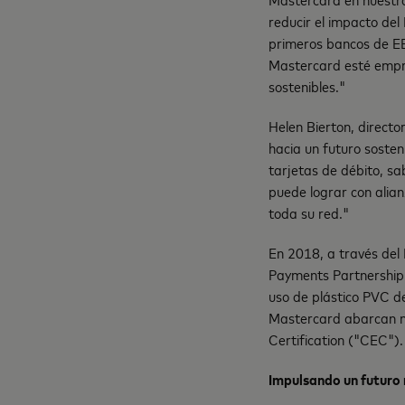
reducir el impacto de
primeros bancos de EE
Mastercard esté empre
sostenibles."
Helen Bierton, directo
hacia un futuro soste
tarjetas de débito, s
puede lograr con alia
toda su red."
En 2018, a través del
Payments Partnership 
uso de plástico PVC de
Mastercard abarcan m
Certification ("CEC").
Impulsando un futuro