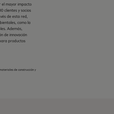
ar el mayor impacto
0 clientes y socios
avés de esta red,
bientales, como la
bles. Además,
ón de innovación
 para productos
materiales de construcción y