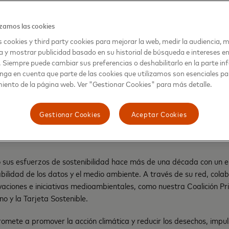
zamos las cookies
 cookies y third party cookies para mejorar la web, medir la audiencia, m
a y mostrar publicidad basado en su historial de búsqueda e intereses e
. Siempre puede cambiar sus preferencias o deshabilitarlo en la parte infe
nga en cuenta que parte de las cookies que utilizamos son esenciales pa
iento de la página web. Ver "Gestionar Cookies" para más detalle.
Gestionar Cookies
Aceptar Cookies
 sus esfuerzos de sostenibilidad hace más de una década con un en
abilidad de los datos y el medio ambiente. A través de su red, cola
vaciones e iniciativas medioambientales, como nuestra Coalición Pri
o y la Tarjeta Sostenible.
mete a promover la acción climática y reducir los desechos, impu