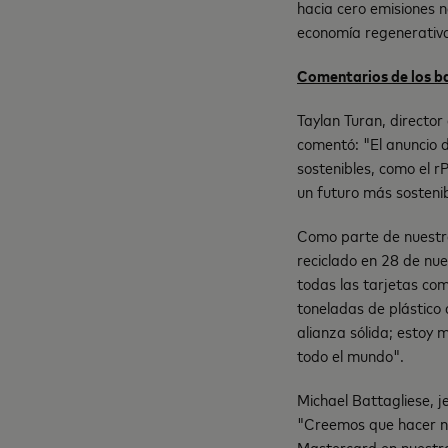
hacia cero emisiones n
economía regenerativa 
Comentarios de los ba
Taylan Turan, directo
comentó: "El anuncio d
sostenibles, como el r
un futuro más sostenib
Como parte de nuestra
reciclado en 28 de nue
todas las tarjetas com
toneladas de plástico 
alianza sólida; estoy
todo el mundo".
Michael Battagliese, j
"Creemos que hacer ne
Mastercard en nuestra