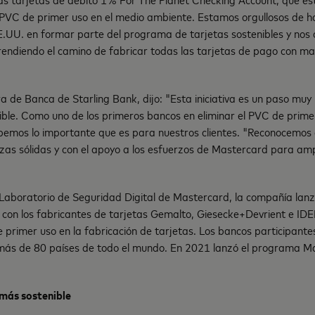
l PVC de primer uso en el medio ambiente. Estamos orgullosos de ha
.UU. en formar parte del programa de tarjetas sostenibles y nos
ndiendo el camino de fabricar todas las tarjetas de pago con ma
ra de Banca de Starling Bank, dijo: "Esta iniciativa es un paso muy 
nible. Como uno de los primeros bancos en eliminar el PVC de prime
abemos lo importante que es para nuestros clientes. "Reconocemos 
nzas sólidas y con el apoyo a los esfuerzos de Mastercard para am
 Laboratorio de Seguridad Digital de Mastercard, la compañía lanz
con los fabricantes de tarjetas Gemalto, Giesecke+Devrient e IDE
 primer uso en la fabricación de tarjetas. Los bancos participantes 
ás de 80 países de todo el mundo. En 2021 lanzó el programa M
 más sostenible