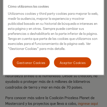
Cómo utilizamos las cookies
“En Rappi nos enorgullece ser una empresa que entiende la
sostenibilidad como un elemento transversal a su modelo de
Utilizamos cookies y third party cookies para mejorar la web,
medir la audiencia, mejorar la experiencia y mostrar
negocio. Como compañía, nos apasiona poder ser parte de
publicidad basado en su historial de búsqueda e intereses en
iniciativas como esta, que se apalancan en el uso de la
esta página y en otras. Siempre puede cambiar sus
tecnología y la colaboración, para generar un impacto
preferencias o deshabilitarlo en la parte inferior de la página.
positivo en las comunidades. Juntos queremos construir la
Tenga en cuenta que parte de las cookies que utilizamos son
Latinoamérica que soñamos”,
explica Matías Laks, Gerente
esenciales para el funcionamiento de la página web. Ver
General de Rappi en Colombia.
"Gestionar Cookies" para más detalle.
El proyecto se llevará a cabo de la mano de Conservation
Gestionar Cookies
Aceptar Cookies
International, la organización no gubernamental que
trabaja para destacar las importantes ventajas que la
naturaleza brinda a la humanidad. Desde su creación, ha
ayudado a proteger más de 6 millones de kilómetros
cuadrados de tierra y mar en más de 70 países.
Para conocer más sobre la Coalición Priceless Planet de
Mastercard y los proyectos que lleva a cabo,
ingrese aquí