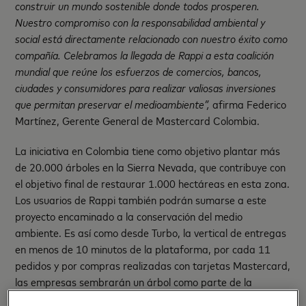
construir un mundo sostenible donde todos prosperen.
Nuestro compromiso con la responsabilidad ambiental y
social está directamente relacionado con nuestro éxito como
compañía. Celebramos la llegada de Rappi a esta coalición
mundial que reúne los esfuerzos de comercios, bancos,
ciudades y consumidores para realizar valiosas inversiones
que permitan preservar el medioambiente”,
afirma Federico
Martínez, Gerente General de Mastercard Colombia.
La iniciativa en Colombia tiene como objetivo plantar más
de 20.000 árboles en la Sierra Nevada, que contribuye con
el objetivo final de restaurar 1.000 hectáreas en esta zona.
Los usuarios de Rappi también podrán sumarse a este
proyecto encaminado a la conservación del medio
ambiente. Es así como desde Turbo, la vertical de entregas
en menos de 10 minutos de la plataforma, por cada 11
pedidos y por compras realizadas con tarjetas Mastercard,
las empresas sembrarán un árbol como parte de la
iniciativa Coalición Priceless Planet.