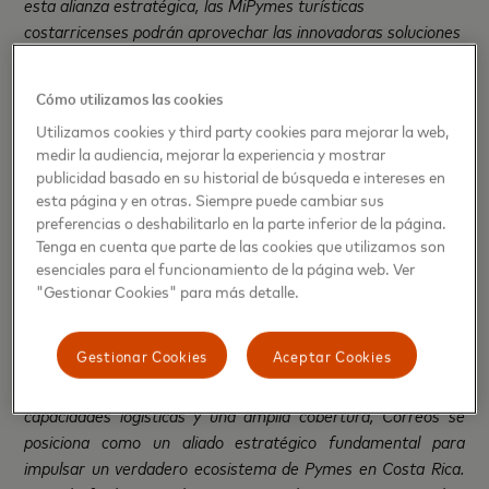
esta alianza estratégica, las MiPymes turísticas
costarricenses podrán aprovechar las innovadoras soluciones
de pago digitales de Mastercard para ofrecer a sus clientes
una experiencia más rápida, segura y conveniente. Asimismo,
Cómo utilizamos las cookies
podrán acceder a las plataformas educativas que hemos
Utilizamos cookies y third party cookies para mejorar la web,
desarrollado con nuestros aliados para ayudarles a adquirir
medir la audiencia, mejorar la experiencia y mostrar
las herramientas y conocimientos necesarios para prosperar
publicidad basado en su historial de búsqueda e intereses en
en la economía digital
”.
esta página y en otras. Siempre puede cambiar sus
preferencias o deshabilitarlo en la parte inferior de la página.
La plataforma arrancó hoy con las primeras 100 MiPymes
Tenga en cuenta que parte de las cookies que utilizamos son
artesanales. En fases posteriores se pretende integrar a
esenciales para el funcionamiento de la página web. Ver
MiPymes de otras actividades comerciales relevantes para
"Gestionar Cookies" para más detalle.
el sector turístico como gastronomía, bienestar, etc.
Gestionar Cookies
Aceptar Cookies
Por su parte, Mauricio Rojas, Gerente General de Correos
de Costa Rica, manifestó: “
A través de nuestras robustas
capacidades logísticas y una amplia cobertura, Correos se
posiciona como un aliado estratégico fundamental para
impulsar un verdadero ecosistema de Pymes en Costa Rica.