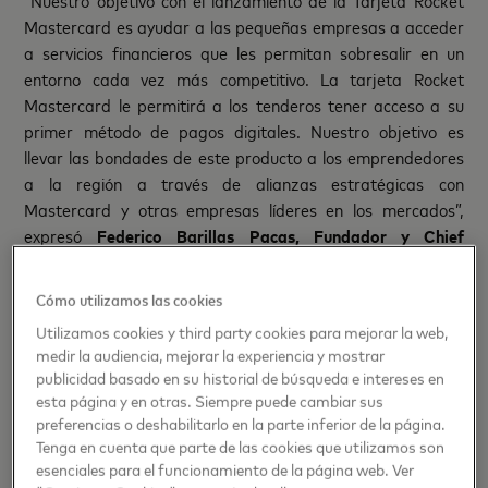
“Nuestro objetivo con el lanzamiento de la Tarjeta Rocket
Mastercard es ayudar a las pequeñas empresas a acceder
a servicios financieros que les permitan sobresalir en un
entorno cada vez más competitivo. La tarjeta Rocket
Mastercard le permitirá a los tenderos tener acceso a su
primer método de pagos digitales. Nuestro objetivo es
llevar las bondades de este producto a los emprendedores
a la región a través de alianzas estratégicas con
Mastercard y otras empresas líderes en los mercados”,
expresó
Federico Barillas Pacas, Fundador y Chief
Executive Officer (CEO) de GlobalPay Solutions.
Cómo utilizamos las cookies
La tarjeta Rocket Mastercard nace como una tarjeta
Utilizamos cookies y third party cookies para mejorar la web,
prepago/monedero virtual con la cual las tiendas recibirán
medir la audiencia, mejorar la experiencia y mostrar
pagos, remesas y liquidaciones por ventas con tarjeta de
publicidad basado en su historial de búsqueda e intereses en
crédito y débito y las diferentes comisiones que genere por
esta página y en otras. Siempre puede cambiar sus
el uso de sus servicios.
preferencias o deshabilitarlo en la parte inferior de la página.
Tenga en cuenta que parte de las cookies que utilizamos son
“Herramientas como la Tarjeta Rocket Mastercard
esenciales para el funcionamiento de la página web. Ver