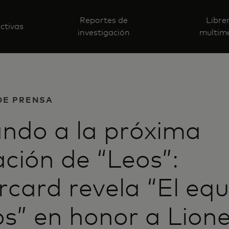
Reportes de
Libre
ctivas
investigación
multim
DE PRENSA
ando a la próxima
ción de “Leos”:
card revela “El equ
os” en honor a Lione