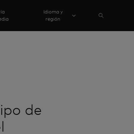
ría
Idioma y
edia
región
ipo de
l