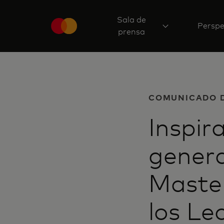
Sala de
Perspe
prensa
COMUNICADO 
Inspir
genera
Master
los Le