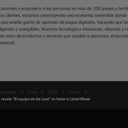
onomías y empodera a las personas en más de 200 países y territ
os clientes, estamos construyendo una economía sostenible dond
una amplia gama de opciones de pagos digitales, haciendo que la
teligentes y asequibles. Nuestra tecnología e innovación, alianzas y
nto único de productos y servicios que ayudan a personas, empresa
tencial.
m
de prensa
pr-es
2023
marzo
evela “El equipo de los Leos” en honor a Lionel Messi