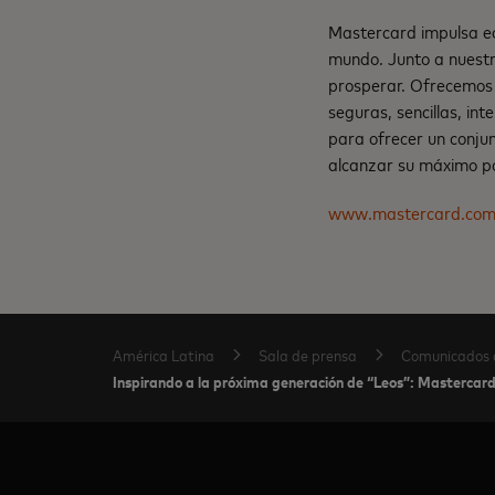
Mastercard impulsa ec
mundo. Junto a nuestr
prosperar. Ofrecemos 
seguras, sencillas, in
para ofrecer un conju
alcanzar su máximo po
www.mastercard.co
América Latina
Sala de prensa
Comunicados 
Inspirando a la próxima generación de “Leos”: Mastercard r