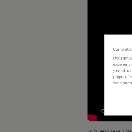
Cómo utili
Utilizamos
experienci
y en otras
página. Te
funcionam
En la pieza se ve a Me