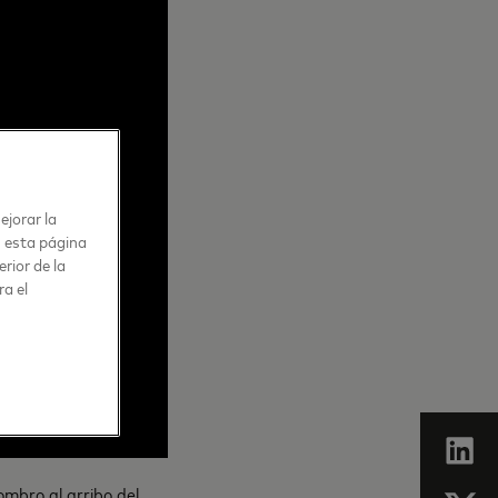
ejorar la
n esta página
rior de la
ra el
ombro al arribo del