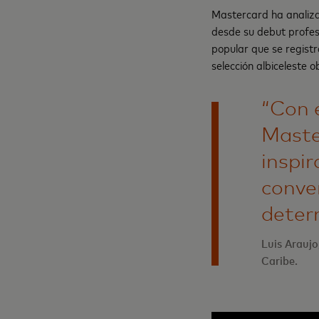
Mastercard ha analiza
desde su debut profes
popular que se regist
selección albiceleste o
“Con e
Maste
inspir
conve
deter
Luis Araujo
Caribe.