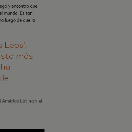
uego y encontró que,
el mundo. Es tan
na luego de que la
 Leos’,
lista más
 ha
 de
 América Latina y el