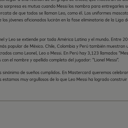
la sorpresa es mutua cuando Messi los nombra para entregarles s
ercata de que todos se llaman Leo, como él. Los uniformes masco
 los jóvenes aficionados lucirán en la fase eliminatoria de la Lig
nel y Leo se extiende por toda América Latina y el mundo. Entre 
más popular de México. Chile, Colombia y Perú también muestran 
trados como Leonel, Leo o Messi. En Perú hay 3,123 llamados “Mes
on el nombre y apellido completo del jugador: “Lionel Messi”.
s sinónimo de sueños cumplidos. En Mastercard queremos celebrar
 estamos muy orgullosos de lo que Leo Messi ha logrado construir e