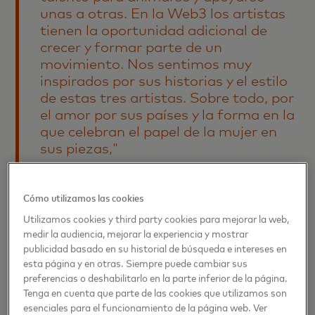
unas a otras. En la Web3 los artistas
tienen la oportunidad adicional de
crecer y formar parte de un
movimiento. Nos sentimos muy
inspirados por sus historias y el estilo
de estas tres artistas. Sobre todo, por
el amor por sus países y la forma en la
que celebran el papel de la mujer en
sus piezas,"
— Janet Rivera-Hernández, Vicepresidente Senior
de Comunicación para Mastercard América Latina y
Cómo utilizamos las cookies
el Caribe.
Utilizamos cookies y third party cookies para mejorar la web,
medir la audiencia, mejorar la experiencia y mostrar
publicidad basado en su historial de búsqueda e intereses en
“CARE está muy agradecida de haber sido seleccionada
esta página y en otras. Siempre puede cambiar sus
como beneficiaria de este proyecto a través del Centro
preferencias o deshabilitarlo en la parte inferior de la página.
para la Igualdad de Género. Los fondos recaudados
Tenga en cuenta que parte de las cookies que utilizamos son
permitirán a las emprendedoras del norte de
esenciales para el funcionamiento de la página web. Ver