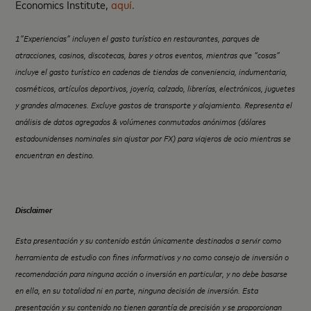
Economics Institute,
aquí.
1
”Experiencias” incluyen el gasto turístico en restaurantes, parques de
atracciones, casinos, discotecas, bares y otros eventos, mientras que “cosas”
incluye el gasto turístico en cadenas de tiendas de conveniencia, indumentaria,
cosméticos, artículos deportivos, joyería, calzado, librerías, electrónicos, juguetes
y grandes almacenes. Excluye gastos de transporte y alojamiento. Representa el
análisis de datos agregados & volúmenes conmutados anónimos (dólares
estadounidenses nominales sin ajustar por FX) para viajeros de ocio mientras se
encuentran en destino.
Disclaimer
Esta presentación y su contenido est
án ú
nicamente destinados a servir como
herramienta de estudio con fines informativos y no como consejo de inversión o
recomendación para ninguna acció
n o inversi
ón en particular, y no debe basarse
en ella, en su totalidad ni en parte, ninguna
decisi
ón de inversión. Esta
presentación y su contenido no tienen garant
í
a de precisión y se proporcionan