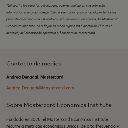
“
tal cual
”
a los usuarios autorizados, quienes analizar
á
n y usar
á
n esta
información a su propio riesgo. Esta presentación y su contenido, incluidos los
pronó
sticos econ
ómicos estimativos, simulaciones o escenarios del Mastercard
Economics Institute, no reflejan en modo alguno las expectaivas (futuras o
actuales) del desempeñ
o operativo o fina
nciero de Mastercard.
Contacto de medios
Andrea Denadai, Mastercard
Andrea.Denadai@Mastercard.com
Sobre Mastercard Economics Institute
Fundado en 2020, el Mastercard Economics Institute
recurre a métricas económicas únicas, de alta frecuencia y