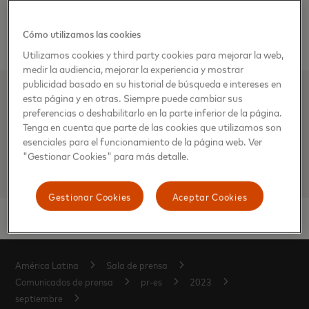
mayor inclusión financiera. Más adelante, a medida que el
proceso de implementación avance, compartiremos mayor
Cómo utilizamos las cookies
detalle sobre esta oferta de productos.
Utilizamos cookies y third party cookies para mejorar la web,
medir la audiencia, mejorar la experiencia y mostrar
publicidad basado en su historial de búsqueda e intereses en
esta página y en otras. Siempre puede cambiar sus
Contacto de medios
preferencias o deshabilitarlo en la parte inferior de la página.
Tenga en cuenta que parte de las cookies que utilizamos son
Isabel Villagómez, Mastercard
esenciales para el funcionamiento de la página web. Ver
"Gestionar Cookies" para más detalle.
Isabel.Villagomez@mastercard.com
Gestionar Cookies
Aceptar Cookies
América Latina
Sala de prensa
Comunicados de prensa
pr-es
2023
septiembre