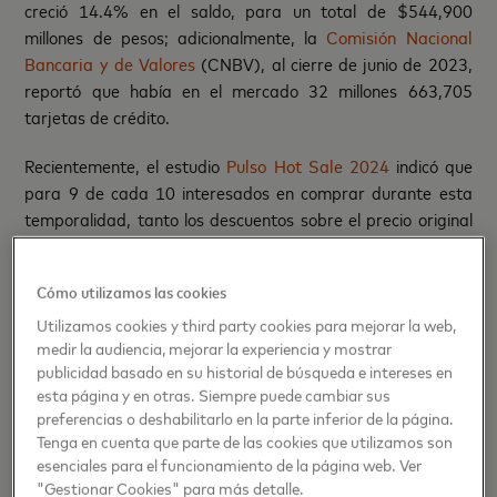
creció 14.4% en el saldo, para un total de $544,900
millones de pesos; adicionalmente, la
Comisión Nacional
Bancaria y de Valores
(CNBV), al cierre de junio de 2023,
reportó que había en el mercado 32 millones 663,705
tarjetas de crédito.
Recientemente, el estudio
Pulso Hot Sale 2024
indicó que
para 9 de cada 10 interesados en comprar durante esta
temporalidad, tanto los descuentos sobre el precio original
como los meses sin intereses y los descuentos adicionales,
son beneficios que generan mayor valor durante sus
Cómo utilizamos las cookies
compras. De esta manera, la nueva funcionalidad de Meses
Sin Intereses de Adyen aportará optimización y nuevas
Utilizamos cookies y third party cookies para mejorar la web,
medir la audiencia, mejorar la experiencia y mostrar
oportunidades para los comercios en México.
publicidad basado en su historial de búsqueda e intereses en
esta página y en otras. Siempre puede cambiar sus
“En preparación para las siguientes temporalidades de
preferencias o deshabilitarlo en la parte inferior de la página.
ventas clave como el Buen Fin, contar con los esquemas de
Tenga en cuenta que parte de las cookies que utilizamos son
pago preferentes para los consumidores es crucial en la
esenciales para el funcionamiento de la página web. Ver
parte final de la venta pues de ello depende no solo la
"Gestionar Cookies" para más detalle.