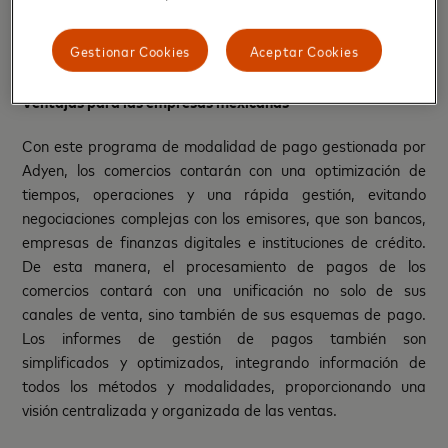
experiencia del cliente sino también que la compra se
concrete”, concluyó Fabricio Moreno, Country Manager de
Gestionar Cookies
Aceptar Cookies
Adyen México.
Ventajas para las empresas mexicanas
Con este programa de modalidad de pago gestionada por
Adyen, los comercios contarán con una optimización de
tiempos, operaciones y una rápida gestión, evitando
negociaciones complejas con los emisores, que son bancos,
empresas de finanzas digitales e instituciones de crédito.
De esta manera, el procesamiento de pagos de los
comercios contará con una unificación no solo de sus
canales de venta, sino también de sus esquemas de pago.
Los informes de gestión de pagos también son
simplificados y optimizados, integrando información de
todos los métodos y modalidades, proporcionando una
visión centralizada y organizada de las ventas.