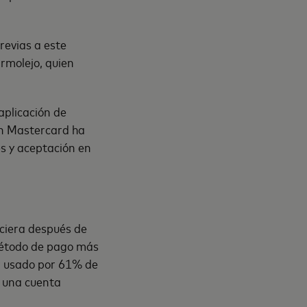
revias a este
rmolejo, quien
aplicación de
con Mastercard ha
es y aceptación en
nciera después de
 método de pago más
er usado por 61% de
n una cuenta