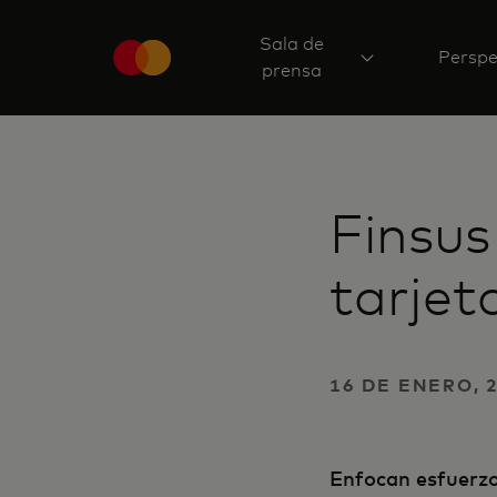
Sala de
Perspe
prensa
Finsus
tarjet
16 DE ENERO, 
Enfocan esfuerzo