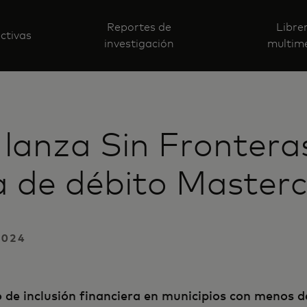
Reportes de
Libre
ctivas
investigación
multim
 lanza Sin Fronteras
a de débito Master
2024
 de inclusión financiera en municipios con menos d