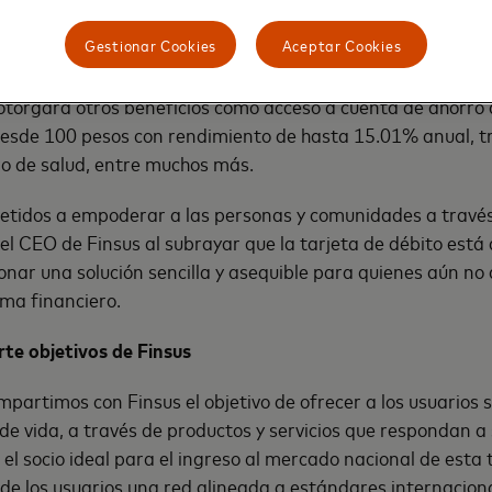
espalde activamente a las personas, a los microempresarios
Gestionar Cookies
Aceptar Cookies
 comunidades.
 otorgará otros beneficios como acceso a cuenta de ahorr
 desde 100 pesos con rendimiento de hasta 15.01% anual, t
uro de salud, entre muchos más.
idos a empoderar a las personas y comunidades a través 
 el CEO de Finsus al subrayar que la tarjeta de débito está
onar una solución sencilla y asequible para quienes aún n
ma financiero.
e objetivos de Finsus
partimos con Finsus el objetivo de ofrecer a los usuarios 
 de vida, a través de productos y servicios que respondan a
el socio ideal para el ingreso al mercado nacional de esta t
 de los usuarios una red alineada a estándares internacion