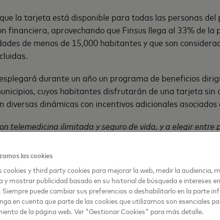
ue la tarjeta está disponible para todas las personas del 
ión financiera, aprovechando que Finsus llega al 33% de la
lidades de menos de 15,000 habitantes y que son consider
cluidas.
desplegará durante un año un programa de beneficios diri
unicipios, cuyos habitantes disfrutarán de una tarjeta sin 
n diversas dinámicas con incentivos adicionales asociados 
on telemedicina ilimitada y seguro de vida, y a elegir entre
eembolso de gastos médicos por accidente o check up.
argar tiempo aire y otros productos.
zamos las cookies
 cookies y third party cookies para mejorar la web, medir la audiencia, m
pagar servicios básicos
como electricidad, agua y gas en la
a y mostrar publicidad basado en su historial de búsqueda e intereses e
 la aplicación.
. Siempre puede cambiar sus preferencias o deshabilitarlo en la parte infe
nga en cuenta que parte de las cookies que utilizamos son esenciales pa
iento de la página web. Ver "Gestionar Cookies" para más detalle.
s se pretende facilitar la adopción de la tarjeta y propor