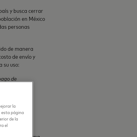
país y busca cerrar
 población en México
adas personas
gido de manera
costo de envío y
a su uso:
 pago de
ejorar la
 tienda virtual
n esta página
rior de la
ra el
cionar un programa