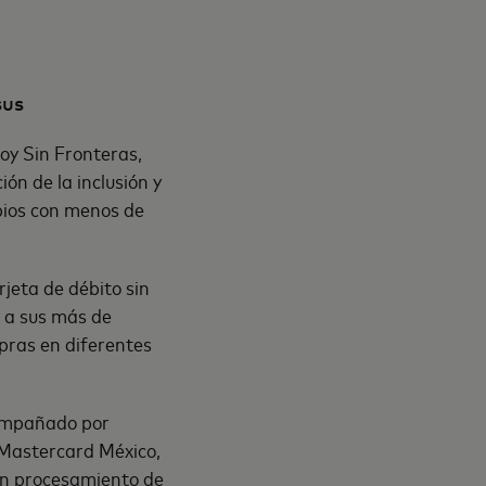
sus
hoy Sin Fronteras,
ón de la inclusión y
pios con menos de
rjeta de débito sin
y a sus más de
mpras en diferentes
compañado por
e Mastercard México,
 en procesamiento de