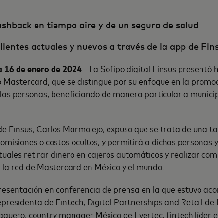
ashback en tiempo aire y de un seguro de salud
lientes actuales y nuevos a través de la app de Fin
a 16 de enero de 2024
- La Sofipo digital Finsus presentó 
o Mastercard, que se distingue por su enfoque en la promoci
 las personas, beneficiando de manera particular a munici
 de Finsus, Carlos Marmolejo, expuso que se trata de una ta
comisiones o costos ocultos, y permitirá a dichas personas 
tuales retirar dinero en cajeros automáticos y realizar co
 la red de Mastercard en México y el mundo.
presentación en conferencia de prensa en la que estuvo a
cepresidenta de Fintech, Digital Partnerships and Retail d
aquero, country manager México de Evertec, fintech líder