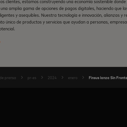
os clientes, estamos construyendo una economía sostenible dond
una amplia gama de opciones de pagos digitales, haciendo que la
teligentes y asequibles. Nuestra tecnología e innovación, alianzas y
nto único de productos y servicios que ayudan a personas, empresa
tencial.
m
Finsus lanza Sin Front
de prensa
pr-es
2024
enero