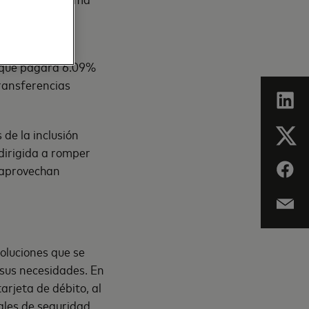
 y active la
o que pagará 6.09%
ransferencias
de la inclusión
 dirigida a romper
o aprovechan
soluciones que se
 sus necesidades. En
arjeta de débito, al
ales de seguridad,