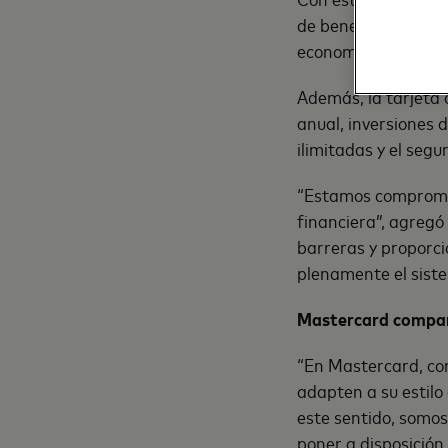
de beneficios que r
economía de dichas
Además, la tarjeta
anual, inversiones
ilimitadas y el seg
“Estamos compromet
financiera”, agregó
barreras y proporci
plenamente el siste
Mastercard compart
“En Mastercard, com
adapten a su estilo
este sentido, somos 
poner a disposición