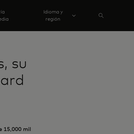
ría
Idioma y
edia
región
, su
card
e 15,000 mil