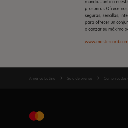
mundo. Junto a nuestr
prosperar. Ofrecemos 
seguras, sencillas, in
para ofrecer un conju
alcanzar su máximo po
www.mastercard.co
América Latina
Sala de prensa
Comunicados 