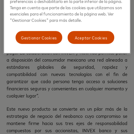
preferencias o deshabilitarlo en la parte inferior de la página.
Tenga en cuenta que parte de las cookies que utilizamos son
Por su parte,
Mauricio Schwartzmann, country manager
esenciales para el funcionamiento de la página web. Ver
para Mastercard México
, concluyó que “En un mundo cada
"Gestionar Cookies" para más detalle.
vez más interconectado, la adopción de soluciones digitales
no solo nos permite ofrecer una experiencia de usuario
Gestionar Cookies
Aceptar Cookies
conveniente, sino que también consolida nuestra posición a
la vanguardia de la innovación en la industria de medios de
pago. La colaboración con INVEX y Now nos permite poner
a disposición del consumidor mexicano una red alineada a
estándares globales de seguridad, rapidez y
compatibilidad con nuevas tecnologías con el fin de
garantizar que cada persona tenga acceso a soluciones
financieras seguras y convenientes en cualquier momento y
cualquier lugar”.
Este nuevo producto se convierte en un pilar más de la
estrategia de negocio del neobanco cuyo compromiso se
mantiene firme hacia sus tres ejes de responsabilidad
compuestos por sus accionistas, INVEX banco y sus