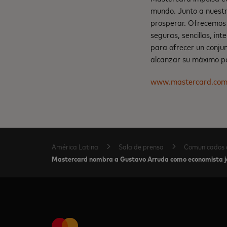
mundo. Junto a nuestr
prosperar. Ofrecemos 
seguras, sencillas, in
para ofrecer un conju
alcanzar su máximo po
www.mastercard.co
América Latina
Sala de prensa
Comunicados 
Mastercard nombra a Gustavo Arruda como economista jef