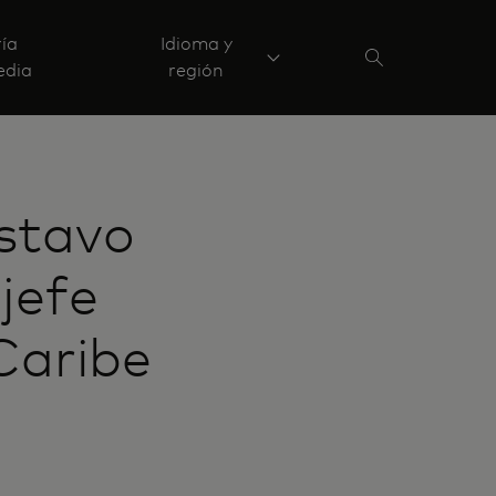
ría
Idioma y
edia
región
stavo
jefe
Caribe