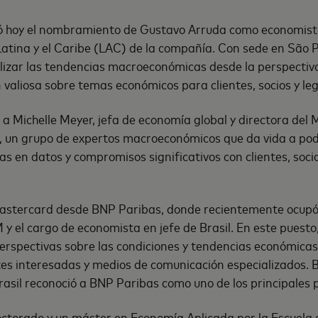
 hoy el nombramiento de Gustavo Arruda como economista
atina y el Caribe (LAC) de la compañía. Con sede en São 
lizar las tendencias macroeconómicas desde la perspectiv
 valiosa sobre temas económicos para clientes, socios y leg
 a Michelle Meyer, jefa de economía global y directora del
e, un grupo de expertos macroeconómicos que da vida a po
s en datos y compromisos significativos con clientes, soci
astercard desde BNP Paribas, donde recientemente ocupó 
 el cargo de economista en jefe de Brasil. En este puest
erspectivas sobre las condiciones y tendencias económica
tes interesadas y medios de comunicación especializados. Ba
asil reconoció a BNP Paribas como uno de los principales 
octorado y un máster en Economía Aplicada por la Escuela