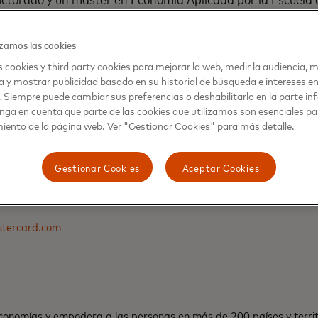
o Getúlio Vargas, y una licenciatura en Economía por la U
zamos las cookies
 cookies y third party cookies para mejorar la web, medir la audiencia, m
a y mostrar publicidad basado en su historial de búsqueda e intereses e
. Siempre puede cambiar sus preferencias o deshabilitarlo en la parte infe
nga en cuenta que parte de las cookies que utilizamos son esenciales pa
iento de la página web. Ver "Gestionar Cookies" para más detalle.
dios
Gestionar Cookies
Aceptar Cookies
tercard
tercard.com
onomías y empodera a las personas en más de 200 países y territ