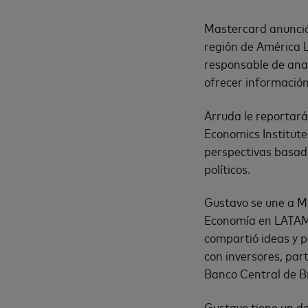
Mastercard anunció
región de América L
responsable de ana
ofrecer información
Arruda le reportará
Economics Institut
perspectivas basada
políticos.
Gustavo se une a M
Economía en LATAM y
compartió ideas y p
con inversores, par
Banco Central de Br
Gustavo tiene un d