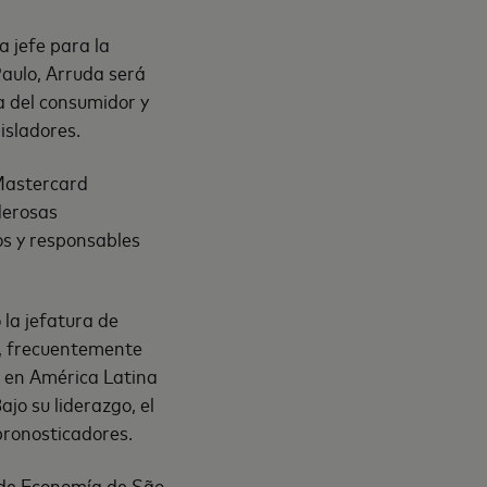
 jefe para la
Paulo, Arruda será
a del consumidor y
isladores.
 Mastercard
derosas
os y responsables
la jefatura de
o, frecuentemente
s en América Latina
jo su liderazgo, el
pronosticadores.
 de Economía de São