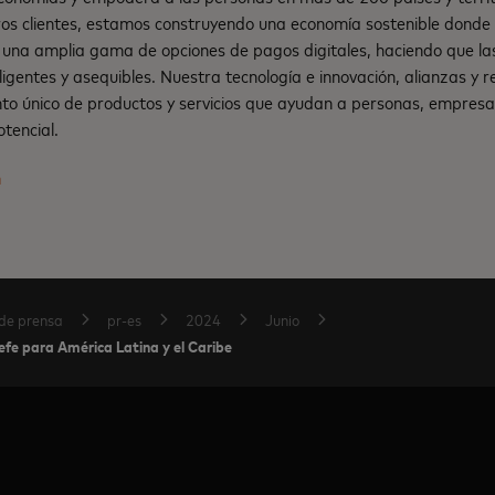
os clientes, estamos construyendo una economía sostenible dond
una amplia gama de opciones de pagos digitales, haciendo que la
teligentes y asequibles. Nuestra tecnología e innovación, alianzas y
nto único de productos y servicios que ayudan a personas, empresa
tencial.
m
de prensa
pr-es
2024
Junio
e para América Latina y el Caribe