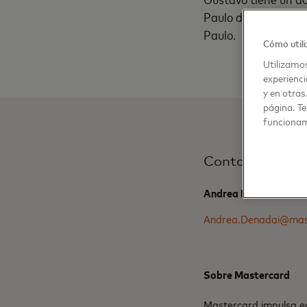
Paulo de la Fundaçã
Paulo.
Cómo utili
Utilizamos
experienci
y en otras
página. Te
funcionam
Contacto de me
Andrea Denadai, Mas
Andrea.Denadai@mas
Sobre Mastercard
Mastercard impulsa ec