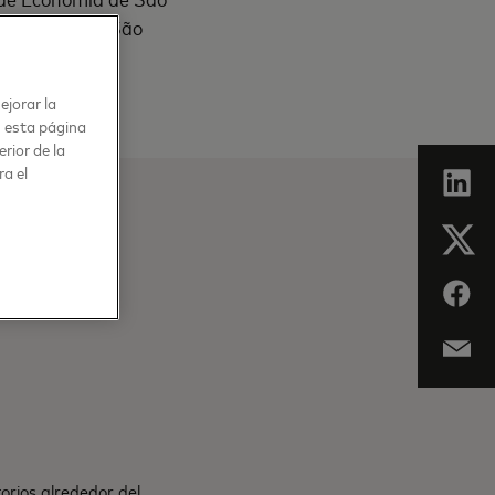
niversidad de São
ejorar la
n esta página
rior de la
ra el
orios alrededor del