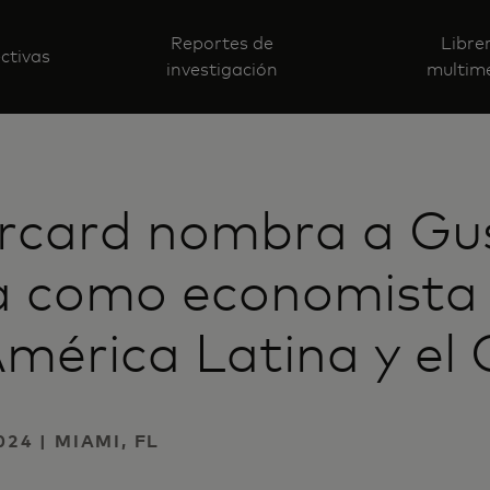
Reportes de
Libre
ctivas
investigación
multim
rcard nombra a Gu
a como economista 
mérica Latina y el 
024 | MIAMI, FL