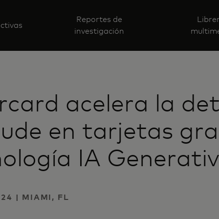
Reportes de
Libre
ctivas
investigación
multim
card acelera la de
aude en tarjetas gra
nología IA Generati
24 | MIAMI, FL