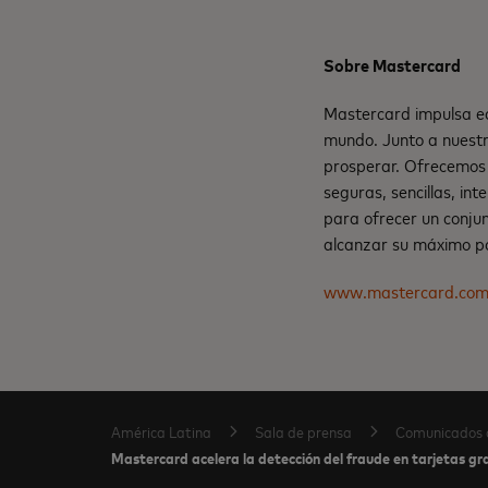
Sobre Mastercard
Mastercard impulsa ec
mundo. Junto a nuestr
prosperar. Ofrecemos 
seguras, sencillas, in
para ofrecer un conju
alcanzar su máximo po
www.mastercard.co
América Latina
Sala de prensa
Comunicados 
Mastercard acelera la detección del fraude en tarjetas gr