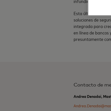
infundiendo aún má
Esta última mejora,
soluciones de segu
integrada para crea
en línea de bancos y
presuntamente co
Contacto de me
Andrea Denadai, Mas
Andrea.Denadai@mas