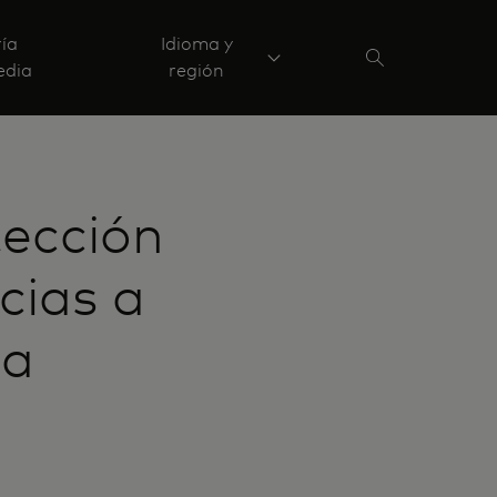
ría
Idioma y
edia
región
tección
cias a
va