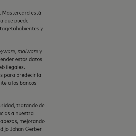
a, Mastercard está
 la que puede
tarjetahabientes y
pyware
,
malware
y
 vender estos datos
eb ilegales.
s para predecir la
ite a los bancos
uridad, tratando de
acias a nuestra
ecabezas, mejorando
, dijo Johan Gerber