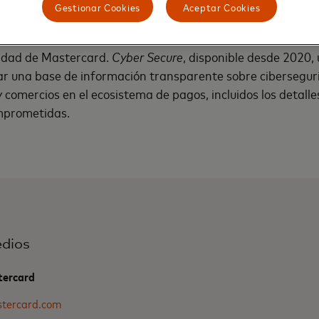
s confianza.
Gestionar Cookies
Aceptar Cookies
 que aprovecha técnicas innovadoras de IA generativa, pot
ridad de Mastercard.
Cyber Secure
, disponible desde 2020, 
r una base de información transparente sobre ciberseguri
 comercios en el ecosistema de pagos, incluidos los detalle
mprometidas.
dios
tercard
tercard.com