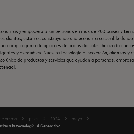
onomías y empodera a las personas en más de 200 países y territ
os clientes, estamos construyendo una economía sostenible dond
una amplia gama de opciones de pagos digitales, haciendo que la
teligentes y asequibles. Nuestra tecnología e innovación, alianzas y
nto único de productos y servicios que ayudan a personas, empresa
tencial.
m
de prensa
pr-es
2024
mayo
acias a la tecnología IA Generativa