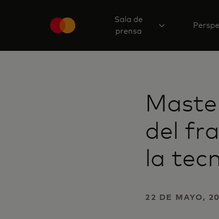
Sala de
Perspe
prensa
Master
del fr
la tec
22 DE MAYO, 20