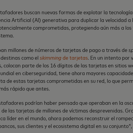
stafadores buscan nuevas formas de explotar la tecnologí
gencia Artificial (AI) generativa para duplicar la velocidad a
potencialmente comprometidas, protegiendo aún más a los 
stema.
ban millones de números de tarjetas de pago a través de
s
ndestinas como el
skimming
de tarjetas
. En un intento por
, colocan parte de los 16 dígitos de las tarjetas en sitios w
undial en ciberseguridad, tiene ahora mayores capacidade
a de estas tarjetas comprometidas en su red, lo que perm
más rápido que antes.
estafadores podrían haber pensado que operaban en la osc
 de las tarjetas de millones de víctimas desprevenidas. Gr
ica líder en el mundo, ahora podemos reconstruir el romp
bancos, sus clientes y el ecosistema digital en su conjunto"