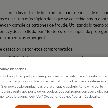
 escanea los datos de las transacciones de miles de millone
os a un ritmo más rápido de lo que se concebía hasta ahora.
vos y complejos patrones de fraude. Utilizando la tecnolog
n IA y desarrollada por Mastercard, es capaz de proteger
te a amenazas emergentes:
de detección de tarjetas comprometidas.
un 200% los falsos positivos en la detección de transaccio
encialmente comprometidas.
zamos las cookies
0% la velocidad de identificación de los comercios en peli
 cookies y third party cookies para mejorar la web, medir la audiencia, m
r los estafadores.
a y mostrar publicidad basado en su historial de búsqueda e intereses e
stas mejoras, Mastercard avisa a los bancos con mayor ra
. Siempre puede cambiar sus preferencias o deshabilitarlo en la parte infe
 que una tarjeta se haya visto comprometida. La tarjeta p
nga en cuenta que parte de las cookies que utilizamos son esenciales pa
 a emitirse. Los intentos de transacción con el producto c
iento de la página web. Ver "Gestionar Cookies" para más detalle.
ontinuamente para mitigar el fraude y mejorar la ciberse