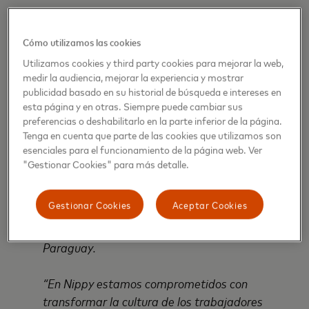
El Centro
Nippy
en Argentina constituye un
hito importante en la expansión regional de la
Cómo utilizamos las cookies
empresa.
Utilizamos cookies y third party cookies para mejorar la web,
medir la audiencia, mejorar la experiencia y mostrar
"Para nosotros es fundamental impulsar la
publicidad basado en su historial de búsqueda e intereses en
inclusión financiera con otros partners. En esta
esta página y en otras. Siempre puede cambiar sus
asociación con Nippy logramos ofrecer
preferencias o deshabilitarlo en la parte inferior de la página.
Tenga en cuenta que parte de las cookies que utilizamos son
soluciones innovadoras que permiten a sus
esenciales para el funcionamiento de la página web. Ver
trabajadores acceder a servicios financieros y
"Gestionar Cookies" para más detalle.
tecnológicos de alta calidad, lo que contribuirá
a su crecimiento y desarrollo en la economía
Gestionar Cookies
Aceptar Cookies
digital", afirmó Federico Cofman, Clúster Lead
de
Mastercard
para Argentina, Uruguay y
Paraguay.
“En Nippy estamos comprometidos con
transformar la cultura de los trabajadores