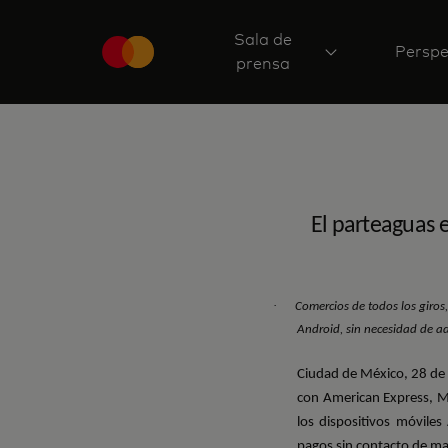
Sala de
Perspe
prensa
El parteaguas e
·
Comercios de todos los giros
Android, sin necesidad de ad
Ciudad de México, 28 de
con American Express, Ma
los dispositivos móvile
pagos sin contacto de ma