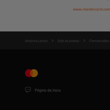
www.mastercard.co
América Latina
Sala de prensa
Comunicados 
Página de Inicio