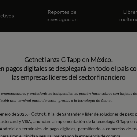
Reportes de
Libre
ctivas
investigación
multim
Getnet lanza G Tapp en México.
n pagos digitales se desplegará en todo el país c
las empresas líderes del sector financiero
, emprendedores y profesionistas independientes podrán hacer cobros con tarjetas des
quirir una terminal punto de venta, gracias a la tecnología de Getnet.
.- Getnet,
 enero de 2025
filial de Santander y líder de soluciones de pago 
stercard y VISA, anuncian la implementación de la tecnología G Tapp en el
s Android en terminales de pago digitales, permitiendo a comercios de t
nera simple, rápida y segura, mejorando la experiencia de compra.