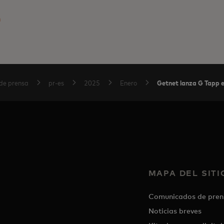
m
Getnet lanza G Tapp e
de prensa
pr-es
2025
Enero
MAPA DEL SITI
Comunicados de pren
Noticias breves