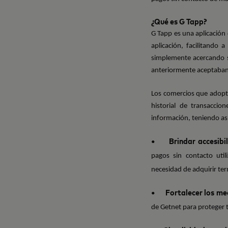
¿Qué es G Tapp?
G Tapp es una aplicación
aplicación, facilitando
simplemente acercando su
anteriormente aceptaban 
Los comercios que adopte
historial de transaccio
información, teniendo as
Brindar accesibi
•
pagos sin contacto uti
necesidad de adquirir ter
Fortalecer los m
•
de Getnet para proteger 