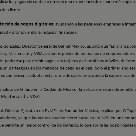
idez
: los pagos sin contacto ofrecen una experiencia de usuario más rápida 
n del cliente.
tación de pagos digitales
: ayudando a las pequeñas empresas a integr
dad y promoviendo la inclusión financiera.
z González, Director General de Getnet México, apuntó que “En alianza con l
ess, Mastercard y VISA, estamos poniendo en manos de emprendedores y
n poderosa para recibir pagos con tarjetas y dispositivos móviles, de forma á
á un parteaguas en los métodos de pago en el país.
Solo el primer año e
 comiencen a adoptar esta forma de cobro, mejorando la experiencia de s
a piloto de G Tapp en la Ciudad de México, la aplicación estará disponible a
 Mastercard y VISA
al, Director Ejecutivo de PyMEs en Santander México, explicó que G Tapp,
dedores, ya que las ventas pueden crecer hasta en un 50% en una empr
e permite un mejor control de los ingresos, lo que abrirá las posibilidades 