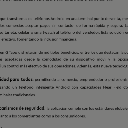
 que transforma los teléfonos Android en una terminal punto de venta, me
 a los comercios aceptar pagos sin contacto, de forma rápida y segura. L
 tarjeta, celular o smartwatch al teléfono del vendedor. Esta solución e
efectivo, fomentando la inclusión financiera.
n G Tapp disfrutarán de múltiples beneficios, entre los que destacan la po
nes aceptadas desde la comodidad de su dispositivo móvil y la opción
í un control más efectivo de sus operaciones. Además, esta nueva tecnologí
lidad para todos
: permitiendo al comercio, emprendedor o profesionis
lizando un teléfono inteligente Android con capacidades Near Field C
minales tradicionales.
ecanismos de seguridad
: la aplicación cumple con los estándares global
tanto a los comerciantes como a los consumidores.