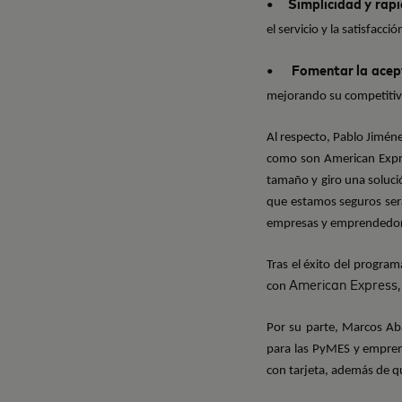
Simplicidad y rap
•
el servicio y la satisfacció
Fomentar la acep
•
mejorando su competitivi
Al respecto, Pablo Jiméne
como son
American Expr
tamaño y giro una solució
que estamos seguros ser
empresas y emprendedores
Tras el éxito del program
American Express,
con
Por su parte, Marcos Ab
para las PyMES y empren
con tarjeta, además de qu