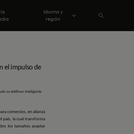
ría
Idioma y
edia
región
on el impulso de
de su teléfono inteligente
para comercios, en alianza
 país, la cual transforma
odos los tamaños aceptar