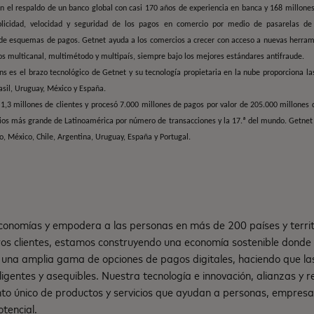
n el respaldo de un banco global con casi 170 años de experiencia en banca y 168 millones
licidad, velocidad y seguridad de los pagos en comercio por medio de pasarelas de 
de esquemas de pagos. Getnet ayuda a los comercios a crecer con acceso a nuevas herrami
os multicanal, multimétodo y multipaís, siempre bajo los mejores estándares antifraude.
s es el brazo tecnológico de Getnet y su tecnología propietaria en la nube proporciona la
asil, Uruguay, México y España.
1,3 millones de clientes y procesó 7.000 millones de pagos por valor de 205.000 millones 
s más grande de Latinoamérica por número de transacciones y la 17.ª del mundo. Getnet 
o, México, Chile, Argentina, Uruguay, España y Portugal.
onomías y empodera a las personas en más de 200 países y territ
os clientes, estamos construyendo una economía sostenible dond
una amplia gama de opciones de pagos digitales, haciendo que la
teligentes y asequibles. Nuestra tecnología e innovación, alianzas y
nto único de productos y servicios que ayudan a personas, empresa
tencial.