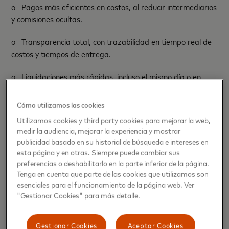
o
Pagos más eficientes en costos, al reducir intermediarios
y comisiones ocultas.
o
Transparencia total, con trazabilidad en tiempo real de
costos y tiempos de entrega.
o
Liquidaciones más rápidas, incluso el mismo día o en
tiempo real en más de 150 mercados.
Cómo utilizamos las cookies
o
Integración digital, que permite operar desde sistemas
Utilizamos cookies y third party cookies para mejorar la web,
de facturación o apps móviles ya utilizadas por las pymes.
medir la audiencia, mejorar la experiencia y mostrar
publicidad basado en su historial de búsqueda e intereses en
o
Seguridad y cumplimiento automatizado, con tecnología
esta página y en otras. Siempre puede cambiar sus
avanzada y protocolos globales de Mastercard que
preferencias o deshabilitarlo en la parte inferior de la página.
reducen el riesgo, mejoran la confiabilidad (rechazo menor
Tenga en cuenta que parte de las cookies que utilizamos son
al 2%) y aseguran un entorno de pago seguro.
esenciales para el funcionamiento de la página web. Ver
"Gestionar Cookies" para más detalle.
Lo que dicen:
Gestionar Cookies
Aceptar Cookies