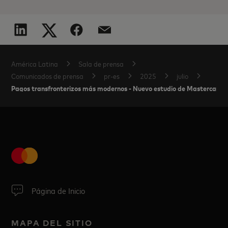
América Latina
Sala de prensa
Comunicados de prensa
pr-es
2025
julio
Pagos transfronterizos más modernos - Nuevo estudio de Mastercard re
Página de Inicio
MAPA DEL SITIO