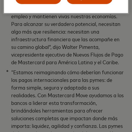
“Las pequeñas y medianas empresas son el motor
silencioso de América Latina. Innovan, generan
empleo y mantienen vivas nuestras economías.
Para alcanzar su verdadero potencial, necesitan
algo más que resiliencia: necesitan una
infraestructura financiera que las acompañe en
su camino global”, dijo Walter Pimenta,
vicepresidente ejecutivo de Nuevos Flujos de Pago
de Mastercard para América Latina y el Caribe.
“Estamos reimaginando cómo deberían funcionar
los pagos internacionales para las pymes: de
forma simple, segura y adaptada a sus
realidades. Con Mastercard Move ayudamos a los
bancos a liderar esta transformación,
brindándoles herramientas para ofrecer
soluciones completas que impactan donde más
importa: liquidez, agilidad y confianza. Las pymes