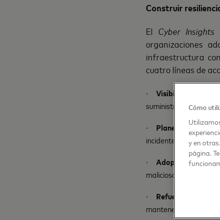
Construir resilienc
El
Cyber Insights
organizaciones ad
infraestructura co
cuatro líneas de acc
Visibilidad de los r
·
suministro.
Cómo utili
Utilizamos
Planes de respuest
·
experienci
incidentes.
y en otras
página. Te
Adopción de nueva
funcionam
·
maliciosos antes de i
Refuerzo de medid
·
mantener controles ese