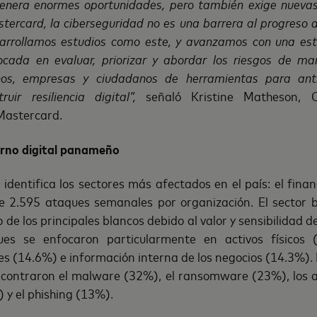
 genera enormes oportunidades, pero también exige nueva
stercard, la ciberseguridad no es una barrera al progreso di
sarrollamos estudios como este, y avanzamos con una estr
ocada en evaluar, priorizar y abordar los riesgos de ma
os, empresas y ciudadanos de herramientas para anti
ir resiliencia digital”,
señaló Kristine Matheson, C
Mastercard.
orno digital panameño
identifica los sectores más afectados en el país: el financi
 2.595 ataques semanales por organización. El sector 
o de los principales blancos debido al valor y sensibilidad 
ues se enfocaron particularmente en activos físicos 
tes (14.6%) e información interna de los negocios (14.3%)
contraron el malware (32%), el ransomware (23%), los a
 y el phishing (13%).