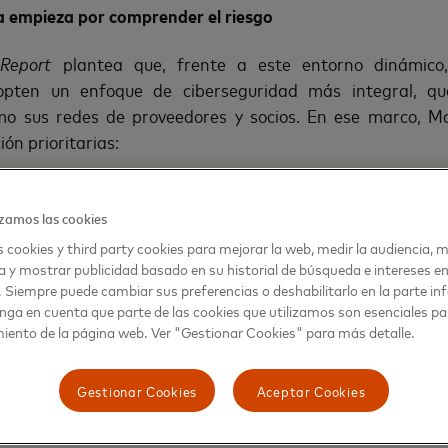
ia empieza por comprender el riesgo
 Report
plantea que, frente a este entorno dinámico,
opten un enfoque de ciberseguridad más integral, qu
mo sus redes de proveedores y socios. En ese marco, Ma
ión prioritarias:
iesgos:
detectar vulnerabilidades no solo internas, sino a lo largo 
zamos las cookies
 cookies y third party cookies para mejorar la web, medir la audiencia, m
a efectivos:
capacitar a los equipos mediante simulaciones y proto
a y mostrar publicidad basado en su historial de búsqueda e intereses e
. Siempre puede cambiar sus preferencias o deshabilitarlo en la parte infe
nga en cuenta que parte de las cookies que utilizamos son esenciales pa
s tecnologías con enfoque preventivo
:
evaluar cómo podrían ser e
iento de la página web. Ver "Gestionar Cookies" para más detalle.
mplementarlas.
Gestionar Cookies
Aceptar Cookies
as básicas:
muchas amenazas continúan usando técnicas tradiciona
nciales sigue siendo crítico.