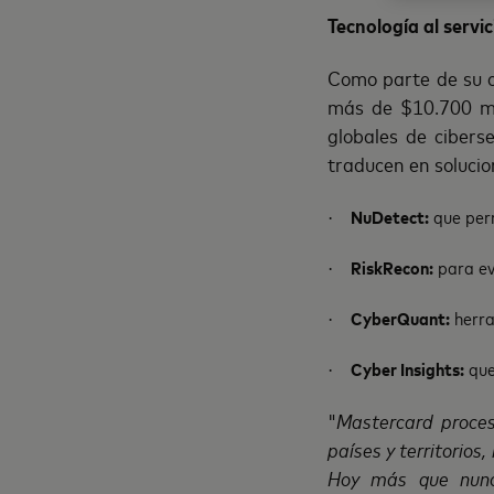
Tecnología al servi
Como parte de su c
más de $10.700 mil
globales de ciberse
traducen en solucion
NuDetect:
que perm
·
RiskRecon:
para ev
·
CyberQuant:
herra
·
Cyber Insights:
que
·
"
Mastercard proce
países y territorios
Hoy más que nunca