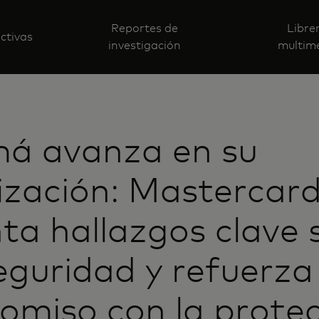
Reportes de
Libre
ctivas
investigación
multim
á avanza en su
lización: Mastercar
ta hallazgos clave 
eguridad y refuerza
miso con la protec