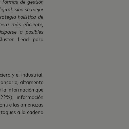
s formas de gestión
gital, sino su mejor
ategia holística de
nera más eficiente,
ciparse a posibles
luster Lead para
ero y el industrial,
bancario, altamente
de la información que
(22%), información
. Entre las amenazas
taques a la cadena