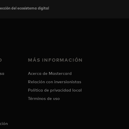
cción del ecosistema digital
O
MÁS INFORMACIÓN
sa
Acerca de Mastercard
Relación con inversionistas
Política de privacidad local
Términos de uso
ción