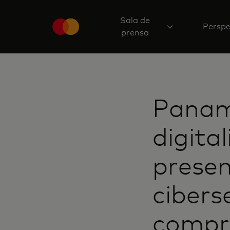
Sala de
Perspe
prensa
Panam
digita
presen
cibers
compro