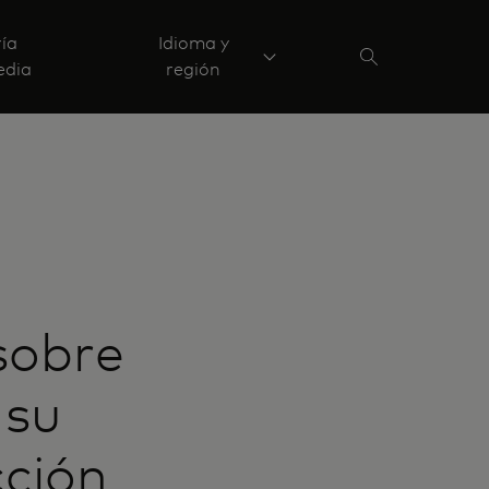
ría
Idioma y
edia
región
d
sobre
 su
ción